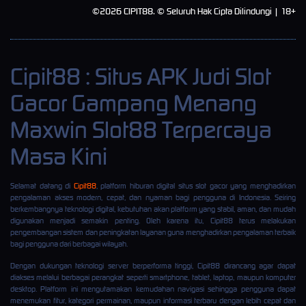
©2026 CIPIT88. © Seluruh Hak Cipta Dilindungi | 18+
Cipit88 : Situs APK Judi Slot
Gacor Gampang Menang
Maxwin Slot88 Terpercaya
Masa Kini
Selamat datang di
Cipit88
, platform hiburan digital situs slot gacor yang menghadirkan
pengalaman akses modern, cepat, dan nyaman bagi pengguna di Indonesia. Seiring
berkembangnya teknologi digital, kebutuhan akan platform yang stabil, aman, dan mudah
digunakan menjadi semakin penting. Oleh karena itu, Cipit88 terus melakukan
pengembangan sistem dan peningkatan layanan guna menghadirkan pengalaman terbaik
bagi pengguna dari berbagai wilayah.
Dengan dukungan teknologi server berperforma tinggi, Cipit88 dirancang agar dapat
diakses melalui berbagai perangkat seperti smartphone, tablet, laptop, maupun komputer
desktop. Platform ini mengutamakan kemudahan navigasi sehingga pengguna dapat
menemukan fitur, kategori permainan, maupun informasi terbaru dengan lebih cepat dan