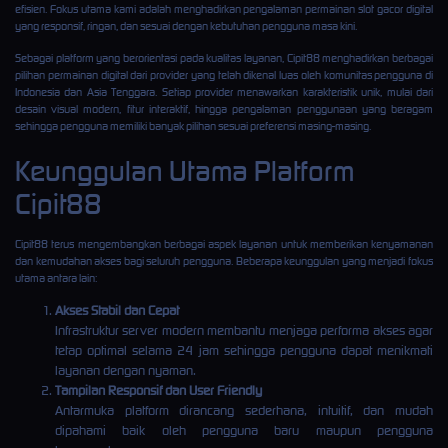
efisien. Fokus utama kami adalah menghadirkan pengalaman permainan slot gacor digital
yang responsif, ringan, dan sesuai dengan kebutuhan pengguna masa kini.
Sebagai platform yang berorientasi pada kualitas layanan, Cipit88 menghadirkan berbagai
pilihan permainan digital dari provider yang telah dikenal luas oleh komunitas pengguna di
Indonesia dan Asia Tenggara. Setiap provider menawarkan karakteristik unik, mulai dari
desain visual modern, fitur interaktif, hingga pengalaman penggunaan yang beragam
sehingga pengguna memiliki banyak pilihan sesuai preferensi masing-masing.
Keunggulan Utama Platform
Cipit88
Cipit88 terus mengembangkan berbagai aspek layanan untuk memberikan kenyamanan
dan kemudahan akses bagi seluruh pengguna. Beberapa keunggulan yang menjadi fokus
utama antara lain:
Akses Stabil dan Cepat
Infrastruktur server modern membantu menjaga performa akses agar
tetap optimal selama 24 jam sehingga pengguna dapat menikmati
layanan dengan nyaman.
Tampilan Responsif dan User Friendly
Antarmuka platform dirancang sederhana, intuitif, dan mudah
dipahami baik oleh pengguna baru maupun pengguna