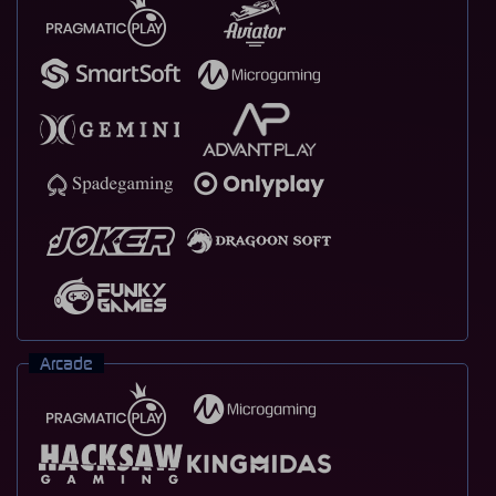
Arcade