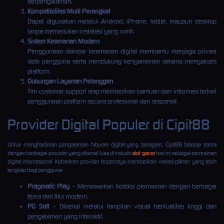
berpengalaman.
Kompatibilitas Multi Perangkat
Dapat digunakan melalui Android, iPhone, tablet, maupun desktop
tanpa memerlukan instalasi yang rumit.
Sistem Keamanan Modern
Penggunaan standar keamanan digital membantu menjaga privasi
data pengguna serta mendukung kenyamanan selama mengakses
platform.
Dukungan Layanan Pelanggan
Tim customer support siap memberikan bantuan dan informasi terkait
penggunaan platform secara profesional dan responsif.
Provider Digital Populer di Cipit88
Untuk menghadirkan pengalaman hiburan digital yang beragam, Cipit88 bekerja sama
dengan berbagai provider yang dikenal luas di industri
slot gacor
hari ini sebagai permainan
digital internasional. Kehadiran provider terpercaya memberikan variasi pilihan yang lebih
lengkap bagi pengguna.
Pragmatic Play
– Menawarkan koleksi permainan dengan berbagai
tema dan fitur modern.
PG Soft
– Dikenal melalui tampilan visual berkualitas tinggi dan
pengalaman yang interaktif.