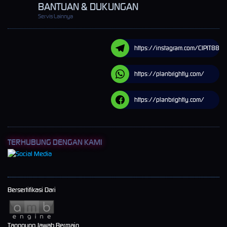
BANTUAN & DUKUNGAN
Servis Lainnya
https://instagram.com/CIPIT88
https://planbrightly.com/
https://planbrightly.com/
TERHUBUNG DENGAN KAMI
Bersertifikasi Dari
Tanggung Jawab Bermain