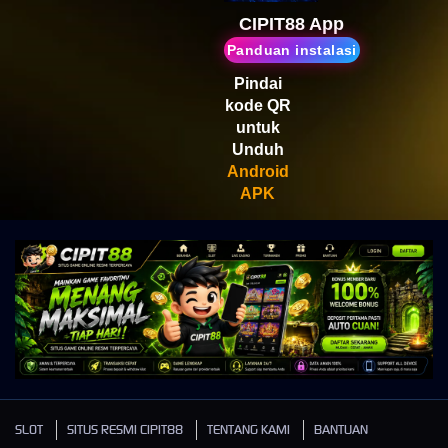
Scatter
CIPIT88 App
Panduan instalasi
Pindai
kode QR
untuk
Unduh
Android
APK
SLOT
SITUS RESMI CIPIT88
TENTANG KAMI
BANTUAN