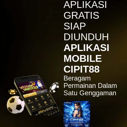
APLIKASI
IDR
7,914,000.00
Sugar Rush
GRATIS
zeusba****u
IDR
5,076,000.00
SIAP
Gates of Olympus 1000
DIUNDUH
kmsu****i
IDR
3,712,000.00
APLIKASI
Aztec Gems Deluxe™
MOBILE
hend****2
IDR
3,178,000.00
CIPIT88
Gates of Gatot Kaca 1000
Beragam
zeusba****u
IDR
3,026,000.00
Permainan Dalam
Gates of Olympus 1000
Satu Genggaman
zeusba****u
IDR
2,779,500.00
Gates of Olympus 1000
di****1
IDR
2,664,000.00
Mahjong Wins 3 – Black