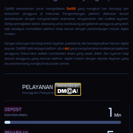
Cipit88 berkomitmen untuk menyediakan
Slot88
yang mengikuti tren teknologi dan
kebutuhan pengguna di Indonesia. Pengembangan platform dilakukan secara
berkelanjutan dengan mengutamakan keamanan, kenyamanan, dan kualitas layanan.
Setiap peningkatan sistem dirancang untuk mendukung pengalaman pengguna yang lebih
baik sekaligus memastikan platform tetap relevan dengan perkembangan industri digital
modern.
Dengan dukungan teknologi terkini, layanan profesional, dan berbagai pilihan hiburan digital
populer, Cipit88 hadir sebagai platform situs
slot
yang mengutamakan kualitas pengalaman
pengguna. Fokus kami adalah memberikan akses yang cepat, stabil, dan nyaman bagi
seluruh pengguna yang mencari platform digital modern dengan standar layanan yang
terus berkembang mengikuti kebutuhan zaman.
PELAYANAN
Keunggulan Pelayanan
1
DEPOSIT
Min
Rata-Rata Waktu
PENARIKAN