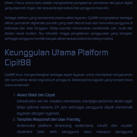
efisien. Fokus utama kami adalah menghadirkan pengalaman permainan slot gacor digital
yang responsif, ringan, dan sesuai dengan kebutuhan pengguna masa kini.
Sebagai platform yang berorientasi pada kualitas layanan, Cipit88 menghadirkan berbagai
pilihan permainan digital dari provider yang telah dikenal luas oleh komunitas pengguna di
Indonesia dan Asia Tenggara. Setiap provider menawarkan karakteristik unik, mulai dari
desain visual modern, fitur interaktif, hingga pengalaman penggunaan yang beragam
sehingga pengguna memiliki banyak pilihan sesuai preferensi masing-masing.
Keunggulan Utama Platform
Cipit88
Cipit88 terus mengembangkan berbagai aspek layanan untuk memberikan kenyamanan
dan kemudahan akses bagi seluruh pengguna. Beberapa keunggulan yang menjadi fokus
utama antara lain:
Akses Stabil dan Cepat
Infrastruktur server modern membantu menjaga performa akses agar
tetap optimal selama 24 jam sehingga pengguna dapat menikmati
layanan dengan nyaman.
Tampilan Responsif dan User Friendly
Antarmuka platform dirancang sederhana, intuitif, dan mudah
dipahami baik oleh pengguna baru maupun pengguna