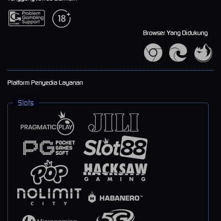
Browser Yang Didukung
Platform Penyedia Layanan
Slots