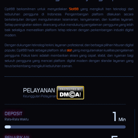
Cipit88 berkomitmen untuk menyediakan
Slot88
yang mengikuti tren teknologi dan
kebutuhan pengguna di Indonesia. Pengembangan platform dilakukan secara
berkelanjutan dengan mengutamakan keamanan, kenyamanan, dan kualitas layanan.
Setiap peningkatan sistem dirancang untuk mendukung pengalaman pengguna yang lebih
baik sekaligus memastikan platform tetap relevan dengan perkembangan industri digital
modern.
Dengan dukungan teknologi terkini, layanan profesional, dan berbagai pilihan hiburan digital
populer, Cipit88 hadir sebagai platform situs
slot
yang mengutamakan kualitas pengalaman
pengguna. Fokus kami adalah memberikan akses yang cepat, stabil, dan nyaman bagi
seluruh pengguna yang mencari platform digital modern dengan standar layanan yang
terus berkembang mengikuti kebutuhan zaman.
PELAYANAN
Keunggulan Pelayanan
1
DEPOSIT
Min
Rata-Rata Waktu
PENARIKAN