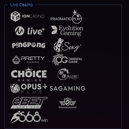
Live Casino