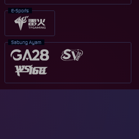
E-Sports
Sabung Ayam