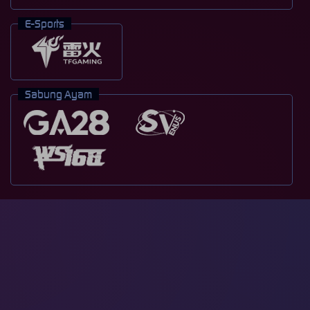
E-Sports
Sabung Ayam