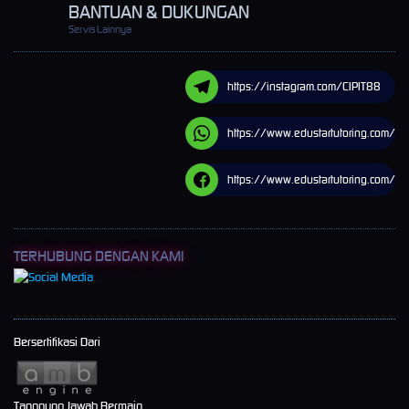
BANTUAN & DUKUNGAN
Servis Lainnya
https://instagram.com/CIPIT88
https://www.edustartutoring.com/
https://www.edustartutoring.com/
TERHUBUNG DENGAN KAMI
Bersertifikasi Dari
Tanggung Jawab Bermain