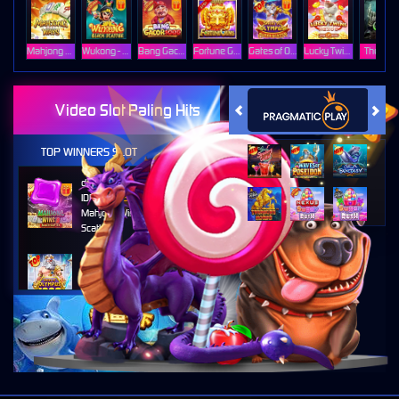
Mahjong Ways
Wukong - Black Scatter
Bang Gacor 1000
Fortune Gems
Gates of Olympus Super Scatter
Lucky Twins Nexus
The Cryp
Video Slot Paling Hits
TOP WINNERS SLOT
di****1
IDR
10,653,800.00
Mahjong Wins 3 – Black
Scatter
fu****3
IDR
10,636,880.00
Gates of Olympus 1000
kari****6
IDR
9,602,000.00
Gates of Olympus™
kari****6