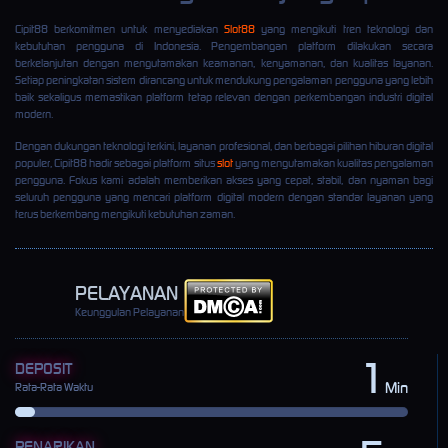
Cipit88 berkomitmen untuk menyediakan
Slot88
yang mengikuti tren teknologi dan
kebutuhan pengguna di Indonesia. Pengembangan platform dilakukan secara
berkelanjutan dengan mengutamakan keamanan, kenyamanan, dan kualitas layanan.
Setiap peningkatan sistem dirancang untuk mendukung pengalaman pengguna yang lebih
baik sekaligus memastikan platform tetap relevan dengan perkembangan industri digital
modern.
Dengan dukungan teknologi terkini, layanan profesional, dan berbagai pilihan hiburan digital
populer, Cipit88 hadir sebagai platform situs
slot
yang mengutamakan kualitas pengalaman
pengguna. Fokus kami adalah memberikan akses yang cepat, stabil, dan nyaman bagi
seluruh pengguna yang mencari platform digital modern dengan standar layanan yang
terus berkembang mengikuti kebutuhan zaman.
PELAYANAN
Keunggulan Pelayanan
1
DEPOSIT
Min
Rata-Rata Waktu
PENARIKAN