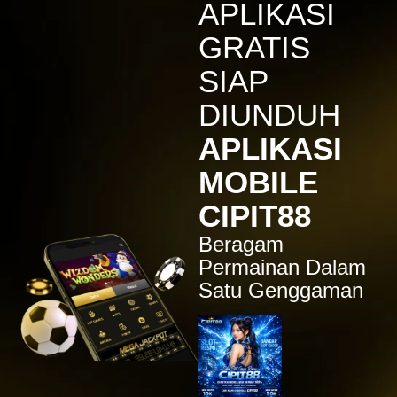
APLIKASI
IDR
7,914,000.00
Sugar Rush
GRATIS
zeusba****u
IDR
5,076,000.00
SIAP
Gates of Olympus 1000
DIUNDUH
kmsu****i
IDR
3,712,000.00
APLIKASI
Aztec Gems Deluxe™
MOBILE
hend****2
IDR
3,178,000.00
CIPIT88
Gates of Gatot Kaca 1000
Beragam
zeusba****u
IDR
3,026,000.00
Permainan Dalam
Gates of Olympus 1000
Satu Genggaman
zeusba****u
IDR
2,779,500.00
Gates of Olympus 1000
di****1
IDR
2,664,000.00
Mahjong Wins 3 – Black