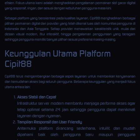
efisien. Fokus utama kami adalah menghadirkan pengalaman permainan slot gacor digital
yang responsif, ringan, dan sesuai dengan kebutuhan pengguna masa kini.
Sebagai platform yang berorientasi pada kualitas layanan, Cipit88 menghadirkan berbagai
pilihan permainan digital dari provider yang telah dikenal luas oleh komunitas pengguna di
Indonesia dan Asia Tenggara. Setiap provider menawarkan karakteristik unik, mulai dari
desain visual modern, fitur interaktif, hingga pengalaman penggunaan yang beragam
sehingga pengguna memiliki banyak pilihan sesuai preferensi masing-masing.
Keunggulan Utama Platform
Cipit88
Cipit88 terus mengembangkan berbagai aspek layanan untuk memberikan kenyamanan
dan kemudahan akses bagi seluruh pengguna. Beberapa keunggulan yang menjadi fokus
utama antara lain:
Akses Stabil dan Cepat
Infrastruktur server modern membantu menjaga performa akses agar
tetap optimal selama 24 jam sehingga pengguna dapat menikmati
layanan dengan nyaman.
Tampilan Responsif dan User Friendly
Antarmuka platform dirancang sederhana, intuitif, dan mudah
dipahami baik oleh pengguna baru maupun pengguna