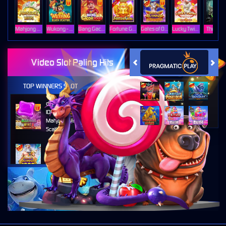
Mahjong Ways
Wukong - Black Scatter
Bang Gacor 1000
Fortune Gems
Gates of Olympus Super Scatter
Lucky Twins Nexus
The Cryp
Video Slot Paling Hits
TOP WINNERS SLOT
di****1
IDR
10,653,800.00
Mahjong Wins 3 – Black
Scatter
fu****3
IDR
10,636,880.00
Gates of Olympus 1000
kari****6
IDR
9,602,000.00
Gates of Olympus™
kari****6