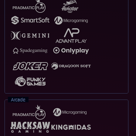
Arcade