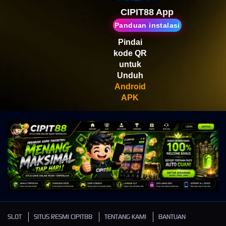
Scatter
CIPIT88 App
Panduan instalasi
Pindai
kode QR
untuk
Unduh
Android
APK
SLOT
SITUS RESMI CIPIT88
TENTANG KAMI
BANTUAN