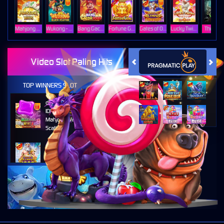
Mahjong Ways
Wukong - Black Scatter
Bang Gacor 1000
Fortune Gems
Gates of Olympus Super Scatter
Lucky Twins Nexus
The Cryp
Video Slot Paling Hits
TOP WINNERS SLOT
di****1
IDR
10,653,800.00
Mahjong Wins 3 – Black
Scatter
fu****3
IDR
10,636,880.00
Gates of Olympus 1000
kari****6
IDR
9,602,000.00
Gates of Olympus™
kari****6