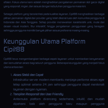
efisien. Fokus utama kami adalah menghadirkan pengalaman permainan slot gacor digital
yang responsif, ringan, dan sesuai dengan kebutuhan pengguna masa kini.
Sebagai platform yang berorientasi pada kualitas layanan, Cipit88 menghadirkan berbagai
pilihan permainan digital dari provider yang telah dikenal luas oleh komunitas pengguna di
Indonesia dan Asia Tenggara. Setiap provider menawarkan karakteristik unik, mulai dari
desain visual modern, fitur interaktif, hingga pengalaman penggunaan yang beragam
sehingga pengguna memiliki banyak pilihan sesuai preferensi masing-masing.
Keunggulan Utama Platform
Cipit88
Cipit88 terus mengembangkan berbagai aspek layanan untuk memberikan kenyamanan
dan kemudahan akses bagi seluruh pengguna. Beberapa keunggulan yang menjadi fokus
utama antara lain:
Akses Stabil dan Cepat
Infrastruktur server modern membantu menjaga performa akses agar
tetap optimal selama 24 jam sehingga pengguna dapat menikmati
layanan dengan nyaman.
Tampilan Responsif dan User Friendly
Antarmuka platform dirancang sederhana, intuitif, dan mudah
dipahami baik oleh pengguna baru maupun pengguna