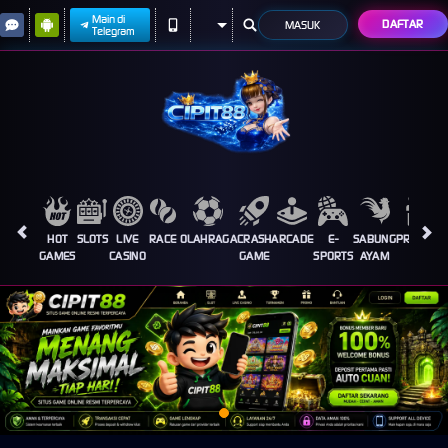
Main di
DAFTAR
MASUK
Telegram
HOT
SLOTS
LIVE
RACE
OLAHRAGA
CRASH
ARCADE
E-
SABUNG
PROMOSI
GAMES
CASINO
GAME
SPORTS
AYAM