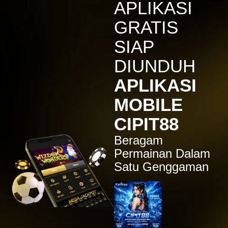
APLIKASI
IDR
7,914,000.00
Sugar Rush
GRATIS
zeusba****u
IDR
5,076,000.00
SIAP
Gates of Olympus 1000
DIUNDUH
kmsu****i
IDR
3,712,000.00
APLIKASI
Aztec Gems Deluxe™
MOBILE
hend****2
IDR
3,178,000.00
CIPIT88
Gates of Gatot Kaca 1000
Beragam
zeusba****u
IDR
3,026,000.00
Permainan Dalam
Gates of Olympus 1000
Satu Genggaman
zeusba****u
IDR
2,779,500.00
Gates of Olympus 1000
di****1
IDR
2,664,000.00
Mahjong Wins 3 – Black