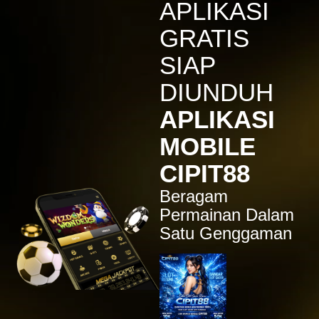
APLIKASI
IDR
7,914,000.00
Sugar Rush
GRATIS
zeusba****u
IDR
5,076,000.00
SIAP
Gates of Olympus 1000
DIUNDUH
kmsu****i
IDR
3,712,000.00
APLIKASI
Aztec Gems Deluxe™
MOBILE
hend****2
IDR
3,178,000.00
CIPIT88
Gates of Gatot Kaca 1000
Beragam
zeusba****u
IDR
3,026,000.00
Permainan Dalam
Gates of Olympus 1000
Satu Genggaman
zeusba****u
IDR
2,779,500.00
Gates of Olympus 1000
di****1
IDR
2,664,000.00
Mahjong Wins 3 – Black