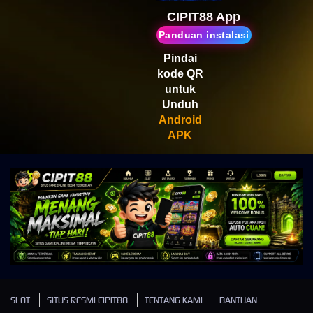
Scatter
CIPIT88 App
Panduan instalasi
Pindai
kode QR
untuk
Unduh
Android
APK
SLOT
SITUS RESMI CIPIT88
TENTANG KAMI
BANTUAN