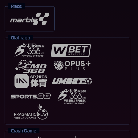
Race
Olahraga
Crash Game