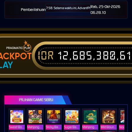
Rab, 25-Okt-2026
sampai 08-Agt-2026 23.57.58. Selama waktu ini, AdvantPlay Mini Game permainan tidak akan t
Pemberitahuan
06.28.10
IDR
12,685,380,6
ACKPOT
LAY
PILIHAN GAME SERU
Sweet Bonanza Super Scatter
Mahjong Wins 3 – Black Scatter
Sticky Bandits Thunder Rail
Sugar Bang Bang 2
Mahjong Ways 2
Wild Bounty Showdown