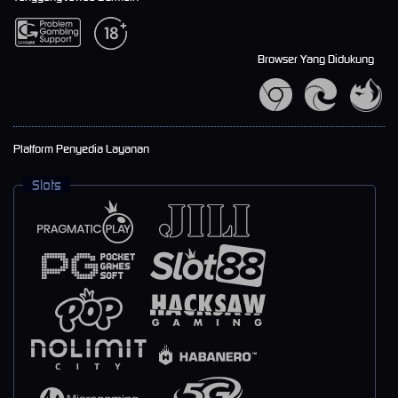
Browser Yang Didukung
Platform Penyedia Layanan
Slots