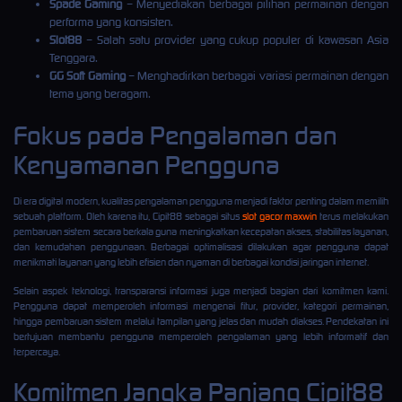
Spade Gaming
– Menyediakan berbagai pilihan permainan dengan
performa yang konsisten.
Slot88
– Salah satu provider yang cukup populer di kawasan Asia
Tenggara.
GG Soft Gaming
– Menghadirkan berbagai variasi permainan dengan
tema yang beragam.
Fokus pada Pengalaman dan
Kenyamanan Pengguna
Di era digital modern, kualitas pengalaman pengguna menjadi faktor penting dalam memilih
sebuah platform. Oleh karena itu, Cipit88 sebagai situs
slot gacor maxwin
terus melakukan
pembaruan sistem secara berkala guna meningkatkan kecepatan akses, stabilitas layanan,
dan kemudahan penggunaan. Berbagai optimalisasi dilakukan agar pengguna dapat
menikmati layanan yang lebih efisien dan nyaman di berbagai kondisi jaringan internet.
Selain aspek teknologi, transparansi informasi juga menjadi bagian dari komitmen kami.
Pengguna dapat memperoleh informasi mengenai fitur, provider, kategori permainan,
hingga pembaruan sistem melalui tampilan yang jelas dan mudah diakses. Pendekatan ini
bertujuan membantu pengguna memperoleh pengalaman yang lebih informatif dan
terpercaya.
Komitmen Jangka Panjang Cipit88