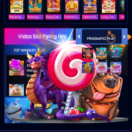
Mahjong Ways
Wukong - Black Scatter
Bang Gacor 1000
Fortune Gems
Gates of Olympus Super Scatter
Lucky Twins Nexus
The Cryp
Video Slot Paling Hits
TOP WINNERS SLOT
di****1
IDR
10,653,800.00
Mahjong Wins 3 – Black
Scatter
fu****3
IDR
10,636,880.00
Gates of Olympus 1000
kari****6
IDR
9,602,000.00
Gates of Olympus™
kari****6