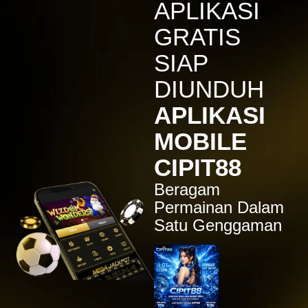
APLIKASI
IDR
7,914,000.00
Sugar Rush
GRATIS
zeusba****u
IDR
5,076,000.00
SIAP
Gates of Olympus 1000
DIUNDUH
kmsu****i
IDR
3,712,000.00
APLIKASI
Aztec Gems Deluxe™
MOBILE
hend****2
IDR
3,178,000.00
CIPIT88
Gates of Gatot Kaca 1000
Beragam
zeusba****u
IDR
3,026,000.00
Permainan Dalam
Gates of Olympus 1000
Satu Genggaman
zeusba****u
IDR
2,779,500.00
Gates of Olympus 1000
di****1
IDR
2,664,000.00
Mahjong Wins 3 – Black