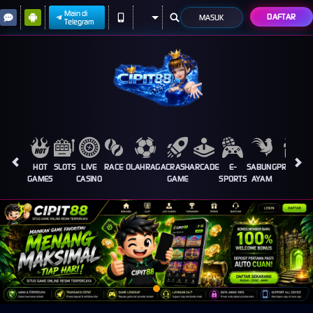
Main di
DAFTAR
MASUK
Telegram
HOT
SLOTS
LIVE
RACE
OLAHRAGA
CRASH
ARCADE
E-
SABUNG
PROMOSI
GAMES
CASINO
GAME
SPORTS
AYAM