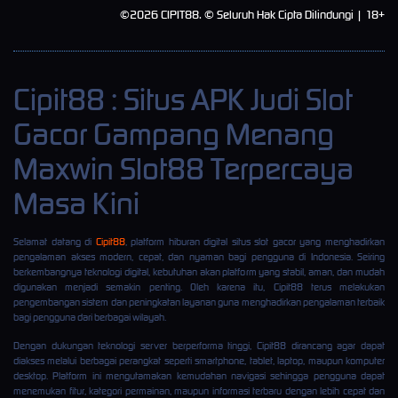
©2026 CIPIT88. © Seluruh Hak Cipta Dilindungi | 18+
Cipit88 : Situs APK Judi Slot
Gacor Gampang Menang
Maxwin Slot88 Terpercaya
Masa Kini
Selamat datang di
Cipit88
, platform hiburan digital situs slot gacor yang menghadirkan
pengalaman akses modern, cepat, dan nyaman bagi pengguna di Indonesia. Seiring
berkembangnya teknologi digital, kebutuhan akan platform yang stabil, aman, dan mudah
digunakan menjadi semakin penting. Oleh karena itu, Cipit88 terus melakukan
pengembangan sistem dan peningkatan layanan guna menghadirkan pengalaman terbaik
bagi pengguna dari berbagai wilayah.
Dengan dukungan teknologi server berperforma tinggi, Cipit88 dirancang agar dapat
diakses melalui berbagai perangkat seperti smartphone, tablet, laptop, maupun komputer
desktop. Platform ini mengutamakan kemudahan navigasi sehingga pengguna dapat
menemukan fitur, kategori permainan, maupun informasi terbaru dengan lebih cepat dan