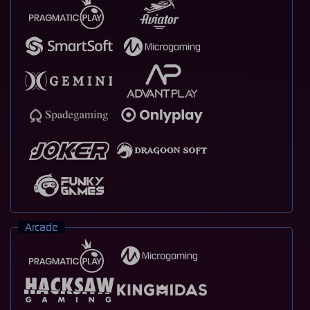
Arcade