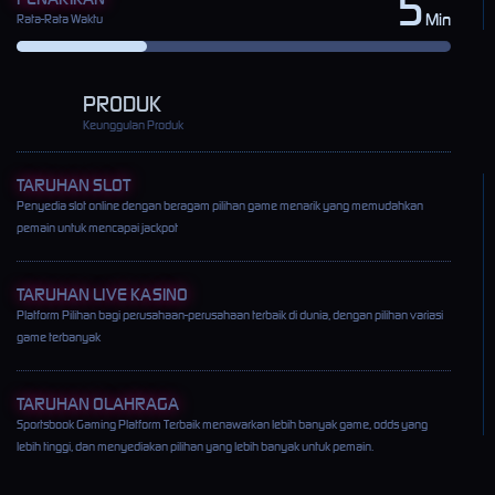
5
Min
Rata-Rata Waktu
PRODUK
Keunggulan Produk
TARUHAN SLOT
Penyedia slot online dengan beragam pilihan game menarik yang memudahkan
pemain untuk mencapai jackpot
TARUHAN LIVE KASINO
Platform Pilihan bagi perusahaan-perusahaan terbaik di dunia, dengan pilihan variasi
game terbanyak
TARUHAN OLAHRAGA
Sportsbook Gaming Platform Terbaik menawarkan lebih banyak game, odds yang
lebih tinggi, dan menyediakan pilihan yang lebih banyak untuk pemain.