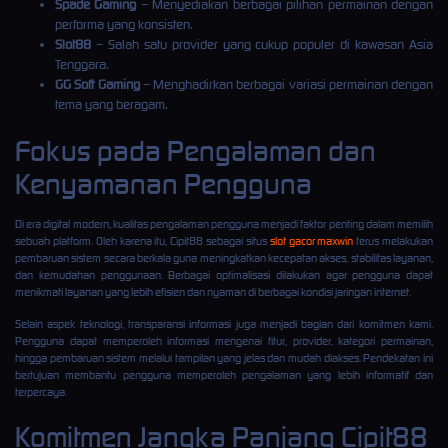
Spade Gaming
– Menyediakan berbagai pilihan permainan dengan
performa yang konsisten.
Slot88
– Salah satu provider yang cukup populer di kawasan Asia
Tenggara.
GG Soft Gaming
– Menghadirkan berbagai variasi permainan dengan
tema yang beragam.
Fokus pada Pengalaman dan
Kenyamanan Pengguna
Di era digital modern, kualitas pengalaman pengguna menjadi faktor penting dalam memilih
sebuah platform. Oleh karena itu, Cipit88 sebagai situs
slot gacor maxwin
terus melakukan
pembaruan sistem secara berkala guna meningkatkan kecepatan akses, stabilitas layanan,
dan kemudahan penggunaan. Berbagai optimalisasi dilakukan agar pengguna dapat
menikmati layanan yang lebih efisien dan nyaman di berbagai kondisi jaringan internet.
Selain aspek teknologi, transparansi informasi juga menjadi bagian dari komitmen kami.
Pengguna dapat memperoleh informasi mengenai fitur, provider, kategori permainan,
hingga pembaruan sistem melalui tampilan yang jelas dan mudah diakses. Pendekatan ini
bertujuan membantu pengguna memperoleh pengalaman yang lebih informatif dan
terpercaya.
Komitmen Jangka Panjang Cipit88