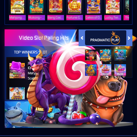
Mahjong Ways
Wukong - Black Scatter
Bang Gacor 1000
Fortune Gems
Gates of Olympus Super Scatter
Lucky Twins Nexus
The Cryp
Video Slot Paling Hits
TOP WINNERS SLOT
di****1
IDR
10,653,800.00
Mahjong Wins 3 – Black
Scatter
fu****3
IDR
10,636,880.00
Gates of Olympus 1000
kari****6
IDR
9,602,000.00
Gates of Olympus™
kari****6