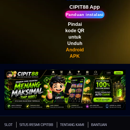
Scatter
CIPIT88 App
Panduan instalasi
Pindai
kode QR
untuk
Unduh
Android
APK
SLOT
SITUS RESMI CIPIT88
TENTANG KAMI
BANTUAN