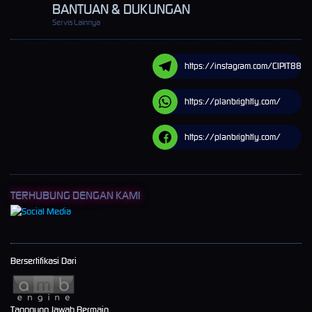
BANTUAN & DUKUNGAN
Servis Lainnya
https://instagram.com/CIPIT88
https://planbrightly.com/
https://planbrightly.com/
TERHUBUNG DENGAN KAMI
Bersertifikasi Dari
Tanggung Jawab Bermain