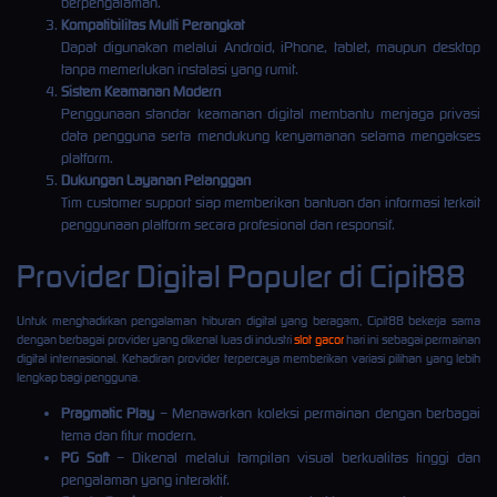
berpengalaman.
Kompatibilitas Multi Perangkat
Dapat digunakan melalui Android, iPhone, tablet, maupun desktop
tanpa memerlukan instalasi yang rumit.
Sistem Keamanan Modern
Penggunaan standar keamanan digital membantu menjaga privasi
data pengguna serta mendukung kenyamanan selama mengakses
platform.
Dukungan Layanan Pelanggan
Tim customer support siap memberikan bantuan dan informasi terkait
penggunaan platform secara profesional dan responsif.
Provider Digital Populer di Cipit88
Untuk menghadirkan pengalaman hiburan digital yang beragam, Cipit88 bekerja sama
dengan berbagai provider yang dikenal luas di industri
slot gacor
hari ini sebagai permainan
digital internasional. Kehadiran provider terpercaya memberikan variasi pilihan yang lebih
lengkap bagi pengguna.
Pragmatic Play
– Menawarkan koleksi permainan dengan berbagai
tema dan fitur modern.
PG Soft
– Dikenal melalui tampilan visual berkualitas tinggi dan
pengalaman yang interaktif.