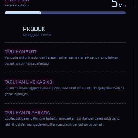
5
Min
Rata-Rata Waktu
PRODUK
Keunggulan Produk
TARUHAN SLOT
Penyedia slot online dengan beragam pilihan game menarik yang memudahkan
pemain untuk mencapai jackpot
TARUHAN LIVE KASINO
Platform Pilihan bagi perusahaan-perusahaan terbaik di dunia, dengan pilihan variasi
game terbanyak
TARUHAN OLAHRAGA
Sportsbook Gaming Platform Terbaik menawarkan lebih banyak game, odds yang
lebih tinggi, dan menyediakan pilihan yang lebih banyak untuk pemain.