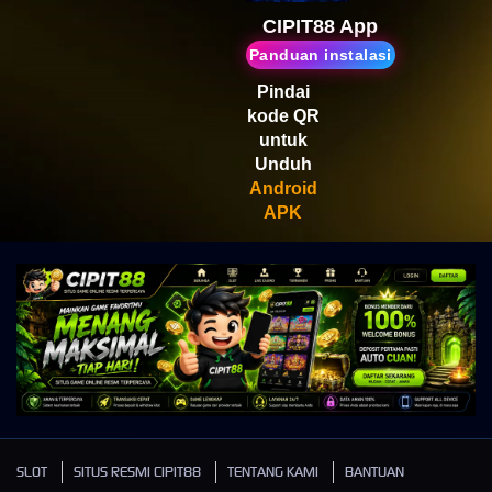
Scatter
CIPIT88 App
Panduan instalasi
Pindai
kode QR
untuk
Unduh
Android
APK
SLOT
SITUS RESMI CIPIT88
TENTANG KAMI
BANTUAN