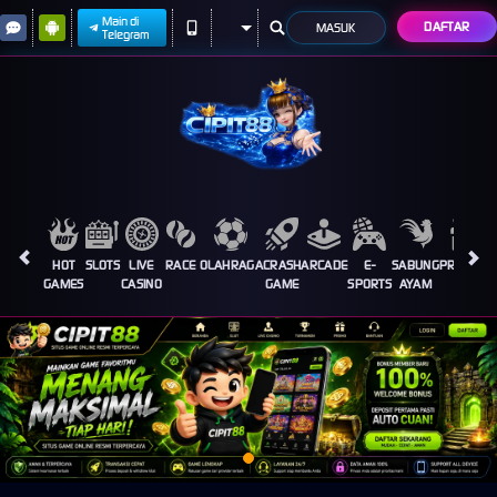
Main di
DAFTAR
MASUK
Telegram
HOT
SLOTS
LIVE
RACE
OLAHRAGA
CRASH
ARCADE
E-
SABUNG
PROMOSI
GAMES
CASINO
GAME
SPORTS
AYAM