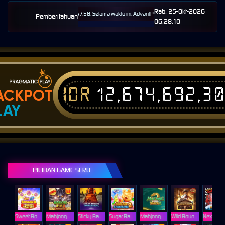
Rab, 25-Okt-2026
sampai 08-Agt-2026 23.57.58. Selama waktu ini, AdvantPlay Mini Game permainan tidak akan t
Pemberitahuan
06.28.10
IDR
12,674,692,3
ACKPOT
LAY
PILIHAN GAME SERU
Sweet Bonanza Super Scatter
Mahjong Wins 3 – Black Scatter
Sticky Bandits Thunder Rail
Sugar Bang Bang 2
Mahjong Ways 2
Wild Bounty Showdown