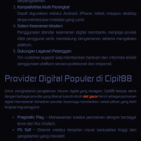
berpengalaman.
Kompatibilitas Multi Perangkat
Dapat digunakan melalui Android, iPhone, tablet, maupun desktop
tanpa memerlukan instalasi yang rumit.
Sistem Keamanan Modern
Penggunaan standar keamanan digital membantu menjaga privasi
data pengguna serta mendukung kenyamanan selama mengakses
platform.
Dukungan Layanan Pelanggan
Tim customer support siap memberikan bantuan dan informasi terkait
penggunaan platform secara profesional dan responsif.
Provider Digital Populer di Cipit88
Untuk menghadirkan pengalaman hiburan digital yang beragam, Cipit88 bekerja sama
dengan berbagai provider yang dikenal luas di industri
slot gacor
hari ini sebagai permainan
digital internasional. Kehadiran provider terpercaya memberikan variasi pilihan yang lebih
lengkap bagi pengguna.
Pragmatic Play
– Menawarkan koleksi permainan dengan berbagai
tema dan fitur modern.
PG Soft
– Dikenal melalui tampilan visual berkualitas tinggi dan
pengalaman yang interaktif.