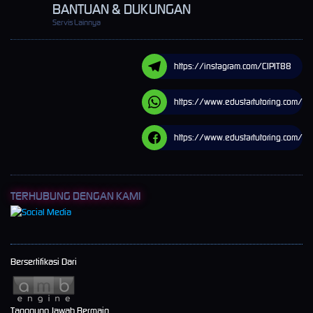
BANTUAN & DUKUNGAN
Servis Lainnya
https://instagram.com/CIPIT88
https://www.edustartutoring.com/
https://www.edustartutoring.com/
TERHUBUNG DENGAN KAMI
Bersertifikasi Dari
Tanggung Jawab Bermain