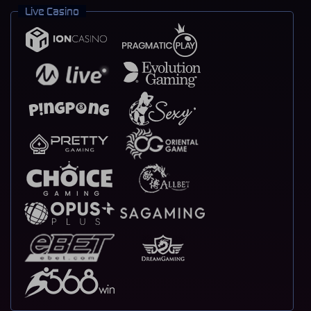
Live Casino