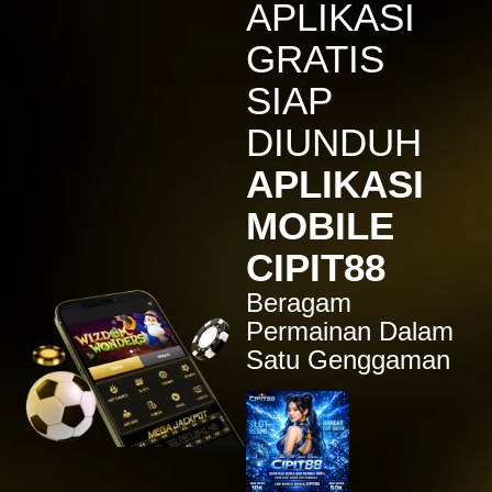
APLIKASI
IDR
7,914,000.00
Sugar Rush
GRATIS
zeusba****u
IDR
5,076,000.00
SIAP
Gates of Olympus 1000
DIUNDUH
kmsu****i
IDR
3,712,000.00
APLIKASI
Aztec Gems Deluxe™
MOBILE
hend****2
IDR
3,178,000.00
CIPIT88
Gates of Gatot Kaca 1000
Beragam
zeusba****u
IDR
3,026,000.00
Permainan Dalam
Gates of Olympus 1000
Satu Genggaman
zeusba****u
IDR
2,779,500.00
Gates of Olympus 1000
di****1
IDR
2,664,000.00
Mahjong Wins 3 – Black