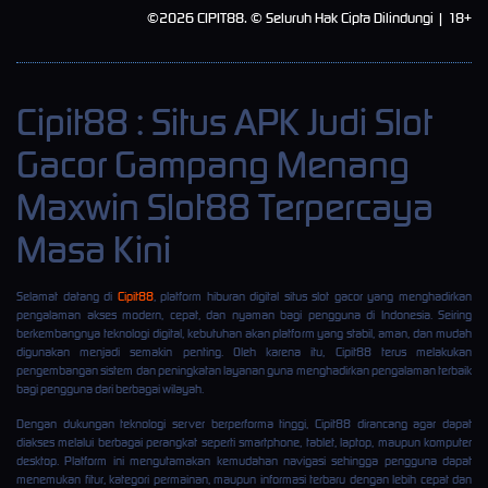
©2026 CIPIT88. © Seluruh Hak Cipta Dilindungi | 18+
Cipit88 : Situs APK Judi Slot
Gacor Gampang Menang
Maxwin Slot88 Terpercaya
Masa Kini
Selamat datang di
Cipit88
, platform hiburan digital situs slot gacor yang menghadirkan
pengalaman akses modern, cepat, dan nyaman bagi pengguna di Indonesia. Seiring
berkembangnya teknologi digital, kebutuhan akan platform yang stabil, aman, dan mudah
digunakan menjadi semakin penting. Oleh karena itu, Cipit88 terus melakukan
pengembangan sistem dan peningkatan layanan guna menghadirkan pengalaman terbaik
bagi pengguna dari berbagai wilayah.
Dengan dukungan teknologi server berperforma tinggi, Cipit88 dirancang agar dapat
diakses melalui berbagai perangkat seperti smartphone, tablet, laptop, maupun komputer
desktop. Platform ini mengutamakan kemudahan navigasi sehingga pengguna dapat
menemukan fitur, kategori permainan, maupun informasi terbaru dengan lebih cepat dan