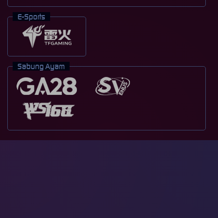
E-Sports
Sabung Ayam