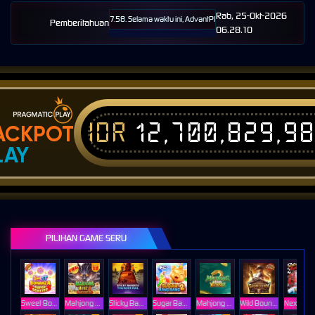
Rab, 25-Okt-2026
sampai 08-Agt-2026 23.57.58. Selama waktu ini, AdvantPlay Mini Game permainan tidak akan t
Pemberitahuan
06.28.10
IDR
12,700,829,9
ACKPOT
LAY
PILIHAN GAME SERU
Sweet Bonanza Super Scatter
Mahjong Wins 3 – Black Scatter
Sticky Bandits Thunder Rail
Sugar Bang Bang 2
Mahjong Ways 2
Wild Bounty Showdown