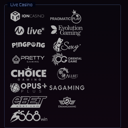
Live Casino