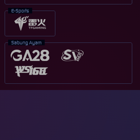
E-Sports
Sabung Ayam