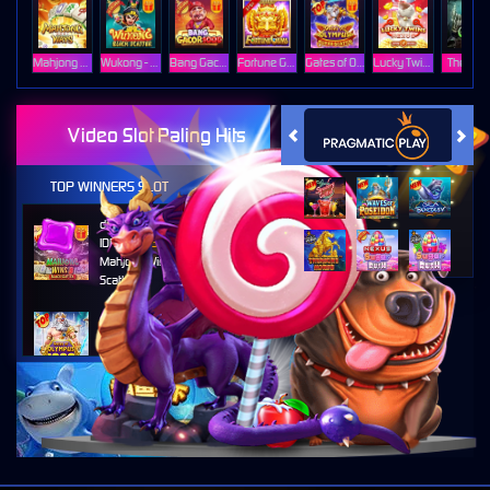
Mahjong Ways
Wukong - Black Scatter
Bang Gacor 1000
Fortune Gems
Gates of Olympus Super Scatter
Lucky Twins Nexus
The Cryp
Video Slot Paling Hits
TOP WINNERS SLOT
di****1
IDR
10,653,800.00
Mahjong Wins 3 – Black
Scatter
fu****3
IDR
10,636,880.00
Gates of Olympus 1000
kari****6
IDR
9,602,000.00
Gates of Olympus™
kari****6