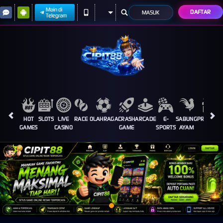
Main di
DAFTAR
MASUK
Telegram
HOT
SLOTS
LIVE
RACE
OLAHRAGA
CRASH
ARCADE
E-
SABUNG
PROMOSI
GAMES
CASINO
GAME
SPORTS
AYAM