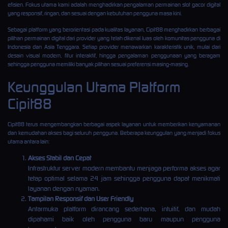
efisien. Fokus utama kami adalah menghadirkan pengalaman permainan slot gacor digital
yang responsif, ringan, dan sesuai dengan kebutuhan pengguna masa kini.
Sebagai platform yang berorientasi pada kualitas layanan, Cipit88 menghadirkan berbagai
pilihan permainan digital dari provider yang telah dikenal luas oleh komunitas pengguna di
Indonesia dan Asia Tenggara. Setiap provider menawarkan karakteristik unik, mulai dari
desain visual modern, fitur interaktif, hingga pengalaman penggunaan yang beragam
sehingga pengguna memiliki banyak pilihan sesuai preferensi masing-masing.
Keunggulan Utama Platform
Cipit88
Cipit88 terus mengembangkan berbagai aspek layanan untuk memberikan kenyamanan
dan kemudahan akses bagi seluruh pengguna. Beberapa keunggulan yang menjadi fokus
utama antara lain:
Akses Stabil dan Cepat
Infrastruktur server modern membantu menjaga performa akses agar
tetap optimal selama 24 jam sehingga pengguna dapat menikmati
layanan dengan nyaman.
Tampilan Responsif dan User Friendly
Antarmuka platform dirancang sederhana, intuitif, dan mudah
dipahami baik oleh pengguna baru maupun pengguna