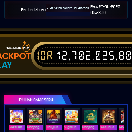
Rab, 25-Okt-2026
sampai 08-Agt-2026 23.57.58. Selama waktu ini, AdvantPlay Mini Game permainan tidak akan t
Pemberitahuan
06.28.10
IDR
12,702,025,8
ACKPOT
LAY
PILIHAN GAME SERU
Sweet Bonanza Super Scatter
Mahjong Wins 3 – Black Scatter
Sticky Bandits Thunder Rail
Sugar Bang Bang 2
Mahjong Ways 2
Wild Bounty Showdown