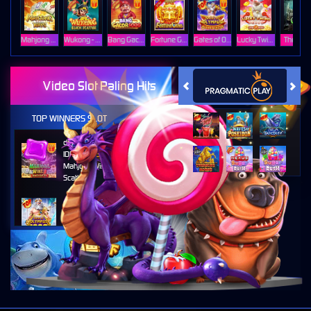
Mahjong Ways
Wukong - Black Scatter
Bang Gacor 1000
Fortune Gems
Gates of Olympus Super Scatter
Lucky Twins Nexus
The Cryp
Video Slot Paling Hits
TOP WINNERS SLOT
di****1
IDR
10,653,800.00
Mahjong Wins 3 – Black
Scatter
fu****3
IDR
10,636,880.00
Gates of Olympus 1000
kari****6
IDR
9,602,000.00
Gates of Olympus™
kari****6