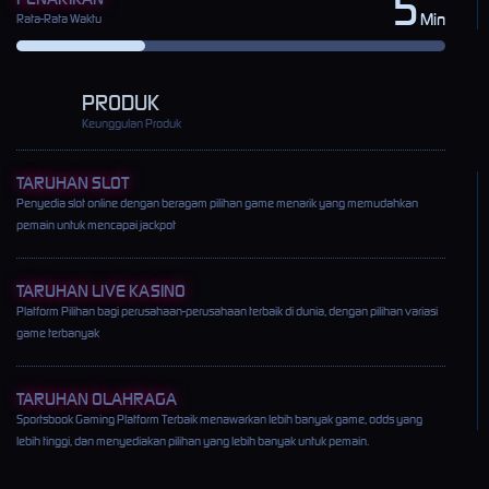
5
Min
Rata-Rata Waktu
PRODUK
Keunggulan Produk
TARUHAN SLOT
Penyedia slot online dengan beragam pilihan game menarik yang memudahkan
pemain untuk mencapai jackpot
TARUHAN LIVE KASINO
Platform Pilihan bagi perusahaan-perusahaan terbaik di dunia, dengan pilihan variasi
game terbanyak
TARUHAN OLAHRAGA
Sportsbook Gaming Platform Terbaik menawarkan lebih banyak game, odds yang
lebih tinggi, dan menyediakan pilihan yang lebih banyak untuk pemain.