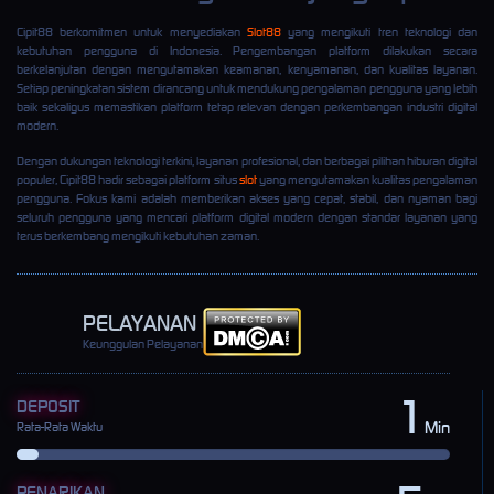
Cipit88 berkomitmen untuk menyediakan
Slot88
yang mengikuti tren teknologi dan
kebutuhan pengguna di Indonesia. Pengembangan platform dilakukan secara
berkelanjutan dengan mengutamakan keamanan, kenyamanan, dan kualitas layanan.
Setiap peningkatan sistem dirancang untuk mendukung pengalaman pengguna yang lebih
baik sekaligus memastikan platform tetap relevan dengan perkembangan industri digital
modern.
Dengan dukungan teknologi terkini, layanan profesional, dan berbagai pilihan hiburan digital
populer, Cipit88 hadir sebagai platform situs
slot
yang mengutamakan kualitas pengalaman
pengguna. Fokus kami adalah memberikan akses yang cepat, stabil, dan nyaman bagi
seluruh pengguna yang mencari platform digital modern dengan standar layanan yang
terus berkembang mengikuti kebutuhan zaman.
PELAYANAN
Keunggulan Pelayanan
1
DEPOSIT
Min
Rata-Rata Waktu
PENARIKAN