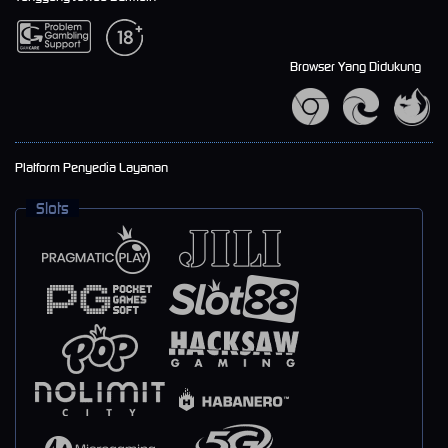
Browser Yang Didukung
Platform Penyedia Layanan
Slots