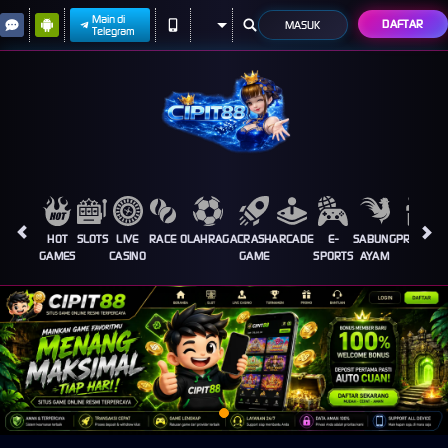
Main di
DAFTAR
MASUK
Telegram
HOT
SLOTS
LIVE
RACE
OLAHRAGA
CRASH
ARCADE
E-
SABUNG
PROMOSI
GAMES
CASINO
GAME
SPORTS
AYAM