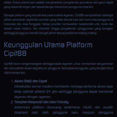
efisien. Fokus utama kami adalah menghadirkan pengalaman permainan slot gacor digital
yang responsif, ringan, dan sesuai dengan kebutuhan pengguna masa kini.
Sebagai platform yang berorientasi pada kualitas layanan, Cipit88 menghadirkan berbagai
pilihan permainan digital dari provider yang telah dikenal luas oleh komunitas pengguna di
Indonesia dan Asia Tenggara. Setiap provider menawarkan karakteristik unik, mulai dari
desain visual modern, fitur interaktif, hingga pengalaman penggunaan yang beragam
sehingga pengguna memiliki banyak pilihan sesuai preferensi masing-masing.
Keunggulan Utama Platform
Cipit88
Cipit88 terus mengembangkan berbagai aspek layanan untuk memberikan kenyamanan
dan kemudahan akses bagi seluruh pengguna. Beberapa keunggulan yang menjadi fokus
utama antara lain:
Akses Stabil dan Cepat
Infrastruktur server modern membantu menjaga performa akses agar
tetap optimal selama 24 jam sehingga pengguna dapat menikmati
layanan dengan nyaman.
Tampilan Responsif dan User Friendly
Antarmuka platform dirancang sederhana, intuitif, dan mudah
dipahami baik oleh pengguna baru maupun pengguna