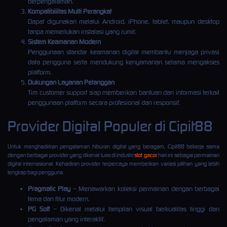
berpengalaman.
Kompatibilitas Multi Perangkat
Dapat digunakan melalui Android, iPhone, tablet, maupun desktop
tanpa memerlukan instalasi yang rumit.
Sistem Keamanan Modern
Penggunaan standar keamanan digital membantu menjaga privasi
data pengguna serta mendukung kenyamanan selama mengakses
platform.
Dukungan Layanan Pelanggan
Tim customer support siap memberikan bantuan dan informasi terkait
penggunaan platform secara profesional dan responsif.
Provider Digital Populer di Cipit88
Untuk menghadirkan pengalaman hiburan digital yang beragam, Cipit88 bekerja sama
dengan berbagai provider yang dikenal luas di industri
slot gacor
hari ini sebagai permainan
digital internasional. Kehadiran provider terpercaya memberikan variasi pilihan yang lebih
lengkap bagi pengguna.
Pragmatic Play
– Menawarkan koleksi permainan dengan berbagai
tema dan fitur modern.
PG Soft
– Dikenal melalui tampilan visual berkualitas tinggi dan
pengalaman yang interaktif.