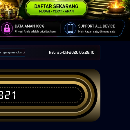
Rab, 25-Okt-2026 06.28.10
n ditimbulkan.
Pemeliharaan Terjadwal: Fairbet pada 14-Jan-2025 dari 12.00.00 sampai 01-J
,921