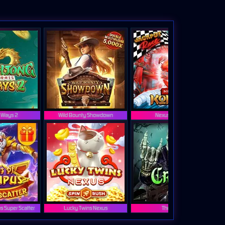
 Ways 2
Wild Bounty Showdown
Nexus Koi Gate
s Super Scatter
Lucky Twins Nexus
The Crypt