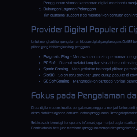
Penggunaan standar keamanan digital membantu menja
Dukungan Layanan Pelanggan
Tim customer support siap memberikan bantuan dan infor
Provider Digital Populer di C
Untuk menghadirkan pengalaman hiburan digital yang beragam, Cipit88 beke
pilihan yang lebih lengkap bagi pengguna.
Pragmatic Play
– Menawarkan koleksi permainan dengan
PG Soft
– Dikenal melalui tampilan visual berkualitas ti
Spade Gaming
– Menyediakan berbagai pilihan permai
Slot88
– Salah satu provider yang cukup populer di ka
GG Soft Gaming
– Menghadirkan berbagai variasi perm
Fokus pada Pengalaman d
Di era digital modern, kualitas pengalaman pengguna menjadi faktor pentin
akses, stabilitas layanan, dan kemudahan penggunaan. Berbagai optimalisas
Selain aspek teknologi, transparansi informasi juga menjadi bagian dari 
Pendekatan ini bertujuan membantu pengguna memperoleh pengalaman yang