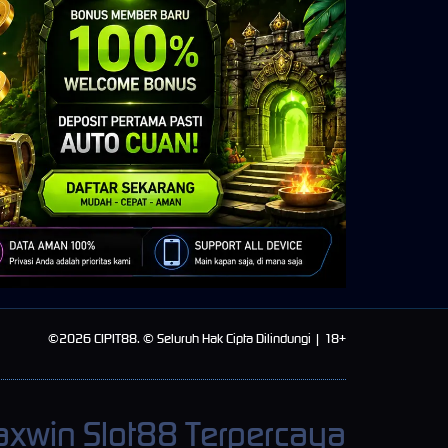
©2026 CIPIT88. © Seluruh Hak Cipta Dilindungi | 18+
axwin Slot88 Terpercaya