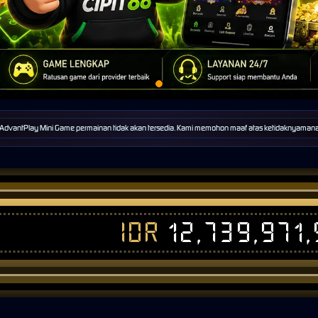
ni Game permainan tidak akan tersedia. Kami memohon maaf atas ketidaknyamanan yang mungki
IDR
12,739,971