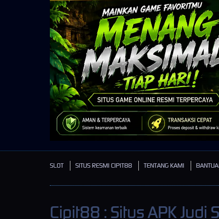
SLOT
SITUS RESMI CIPIT88
TENTANG KAMI
BANTUA
Cipit88 : Situs APK Ju