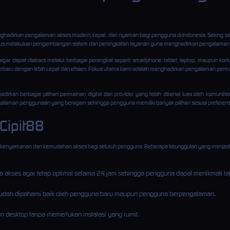
 menghadirkan pengalaman akses modern, cepat, dan nyaman bagi pengguna di Indonesia. Seiring b
terus melakukan pengembangan sistem dan peningkatan layanan guna menghadirkan pengalaman te
 agar dapat diakses melalui berbagai perangkat seperti smartphone, tablet, laptop, maupun 
rbaru dengan lebih cepat dan efisien. Fokus utama kami adalah menghadirkan pengalaman permaina
adirkan berbagai pilihan permainan digital dari provider yang telah dikenal luas oleh komun
gga pengalaman penggunaan yang beragam sehingga pengguna memiliki banyak pilihan sesuai preferen
Cipit88
kenyamanan dan kemudahan akses bagi seluruh pengguna. Beberapa keunggulan yang menjadi f
ma akses agar tetap optimal selama 24 jam sehingga pengguna dapat menikmati 
an mudah dipahami baik oleh pengguna baru maupun pengguna berpengalaman.
n desktop tanpa memerlukan instalasi yang rumit.