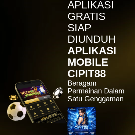
APLIKASI
IDR
7,914,000.00
Sugar Rush
GRATIS
zeusba****u
IDR
5,076,000.00
SIAP
Gates of Olympus 1000
DIUNDUH
kmsu****i
IDR
3,712,000.00
APLIKASI
Aztec Gems Deluxe™
MOBILE
hend****2
IDR
3,178,000.00
CIPIT88
Gates of Gatot Kaca 1000
Beragam
zeusba****u
IDR
3,026,000.00
Permainan Dalam
Gates of Olympus 1000
Satu Genggaman
zeusba****u
IDR
2,779,500.00
Gates of Olympus 1000
di****1
IDR
2,664,000.00
Mahjong Wins 3 – Black