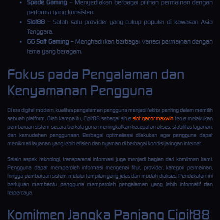
Spade Gaming
– Menyediakan berbagai pilihan permainan dengan
performa yang konsisten.
Slot88
– Salah satu provider yang cukup populer di kawasan Asia
Tenggara.
GG Soft Gaming
– Menghadirkan berbagai variasi permainan dengan
tema yang beragam.
Fokus pada Pengalaman dan
Kenyamanan Pengguna
Di era digital modern, kualitas pengalaman pengguna menjadi faktor penting dalam memilih
sebuah platform. Oleh karena itu, Cipit88 sebagai situs
slot gacor maxwin
terus melakukan
pembaruan sistem secara berkala guna meningkatkan kecepatan akses, stabilitas layanan,
dan kemudahan penggunaan. Berbagai optimalisasi dilakukan agar pengguna dapat
menikmati layanan yang lebih efisien dan nyaman di berbagai kondisi jaringan internet.
Selain aspek teknologi, transparansi informasi juga menjadi bagian dari komitmen kami.
Pengguna dapat memperoleh informasi mengenai fitur, provider, kategori permainan,
hingga pembaruan sistem melalui tampilan yang jelas dan mudah diakses. Pendekatan ini
bertujuan membantu pengguna memperoleh pengalaman yang lebih informatif dan
terpercaya.
Komitmen Jangka Panjang Cipit88