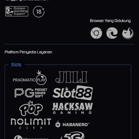
Browser Yang Didukung
Platform Penyedia Layanan
Slots