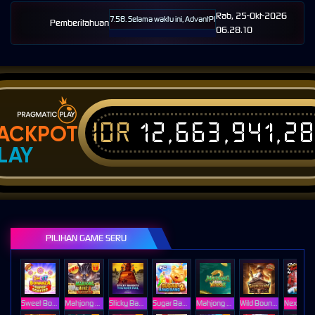
Rab, 25-Okt-2026
sampai 08-Agt-2026 23.57.58. Selama waktu ini, AdvantPlay Mini Game permainan tidak akan t
Pemberitahuan
06.28.10
IDR
12,663,941,2
ACKPOT
LAY
PILIHAN GAME SERU
Sweet Bonanza Super Scatter
Mahjong Wins 3 – Black Scatter
Sticky Bandits Thunder Rail
Sugar Bang Bang 2
Mahjong Ways 2
Wild Bounty Showdown