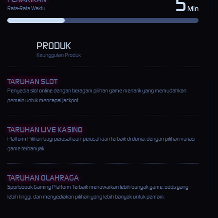
5
Min
Rata-Rata Waktu
PRODUK
Keunggulan Produk
TARUHAN SLOT
Penyedia slot online dengan beragam pilihan game menarik yang memudahkan
pemain untuk mencapai jackpot
TARUHAN LIVE KASINO
Platform Pilihan bagi perusahaan-perusahaan terbaik di dunia, dengan pilihan variasi
game terbanyak
TARUHAN OLAHRAGA
Sportsbook Gaming Platform Terbaik menawarkan lebih banyak game, odds yang
lebih tinggi, dan menyediakan pilihan yang lebih banyak untuk pemain.