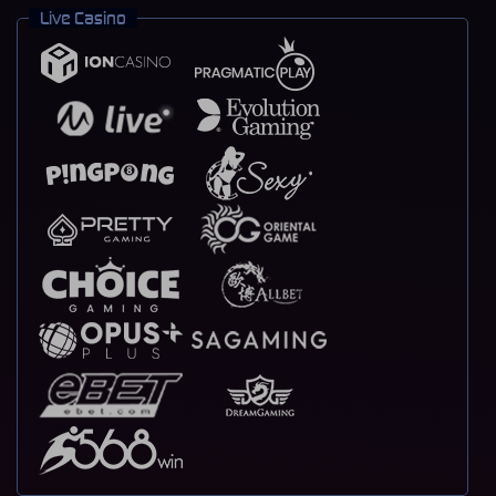
Live Casino