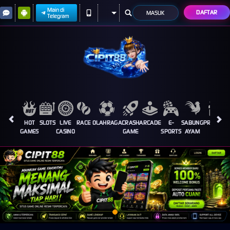
Main di
DAFTAR
MASUK
Telegram
HOT
SLOTS
LIVE
RACE
OLAHRAGA
CRASH
ARCADE
E-
SABUNG
PROMOSI
GAMES
CASINO
GAME
SPORTS
AYAM