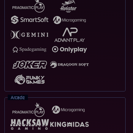
Arcade