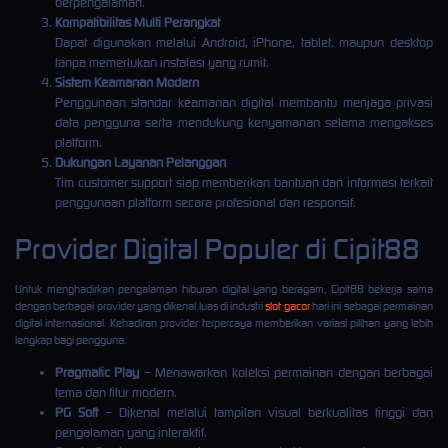
berpengalaman.
Kompatibilitas Multi Perangkat
Dapat digunakan melalui Android, iPhone, tablet, maupun desktop
tanpa memerlukan instalasi yang rumit.
Sistem Keamanan Modern
Penggunaan standar keamanan digital membantu menjaga privasi
data pengguna serta mendukung kenyamanan selama mengakses
platform.
Dukungan Layanan Pelanggan
Tim customer support siap memberikan bantuan dan informasi terkait
penggunaan platform secara profesional dan responsif.
Provider Digital Populer di Cipit88
Untuk menghadirkan pengalaman hiburan digital yang beragam, Cipit88 bekerja sama
dengan berbagai provider yang dikenal luas di industri
slot gacor
hari ini sebagai permainan
digital internasional. Kehadiran provider terpercaya memberikan variasi pilihan yang lebih
lengkap bagi pengguna.
Pragmatic Play
– Menawarkan koleksi permainan dengan berbagai
tema dan fitur modern.
PG Soft
– Dikenal melalui tampilan visual berkualitas tinggi dan
pengalaman yang interaktif.