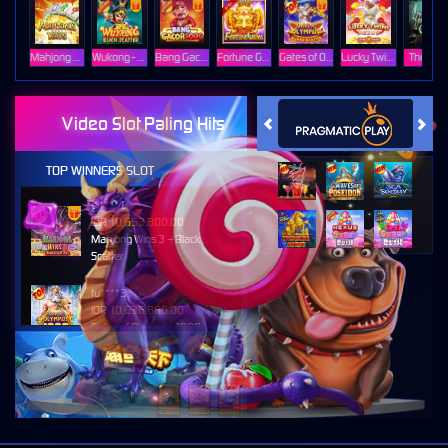
Mahjong Ways
Wukong - Black Scatter
Bang Gacor 1000
Fortune Gems
Gates of Olympus Super Scatter
Lucky Twins Nexus
The Cryp
Video Slot Paling Hits
TOP WINNERS SLOT
di****1
IDR
10,653,800.00
Mahjong Wins 3 – Black
Scatter
fu****3
IDR
10,636,880.00
Gates of Olympus 1000
kari****6
IDR
9,602,000.00
Gates of Olympus™
kari****6