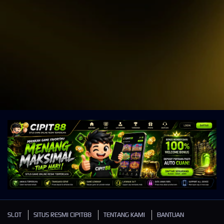
Scatter
P
k
A
SLOT
SITUS RESMI CIPIT88
TENTANG KAMI
BANTUAN