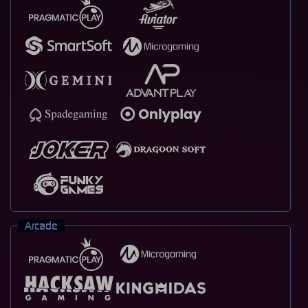
Arcade