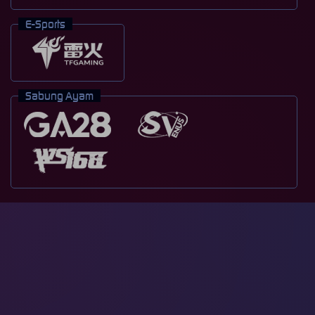
E-Sports
Sabung Ayam