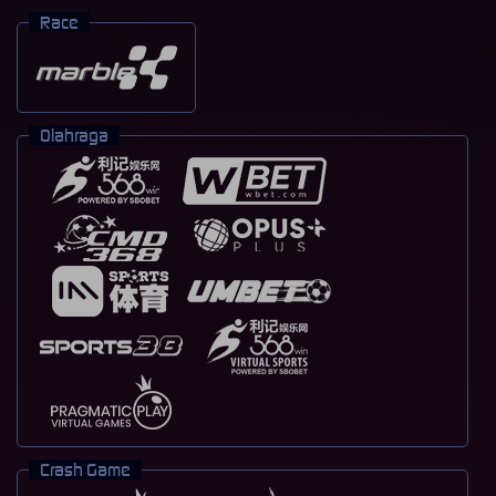
Race
Olahraga
Crash Game