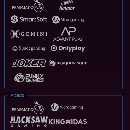
Arcade