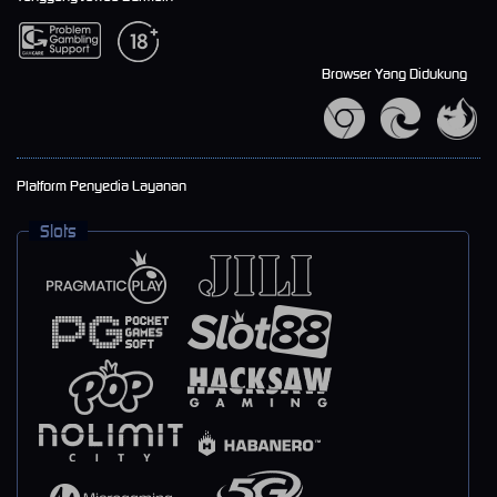
Browser Yang Didukung
Platform Penyedia Layanan
Slots