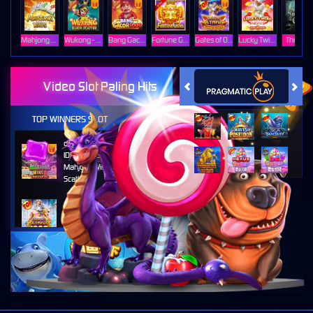
Mahjong Ways
Wukong - Black Scatter
Bang Gacor 1000
Fortune Gems
Gates of Olympus Super Scatter
Lucky Twins Nexus
The Cryp
Video Slot Paling Hits
TOP WINNERS SLOT
di****1
IDR
10,653,800.00
Mahjong Wins 3 – Black
Scatter
fu****3
IDR
10,636,880.00
Gates of Olympus 1000
kari****6
IDR
9,602,000.00
Gates of Olympus™
kari****6