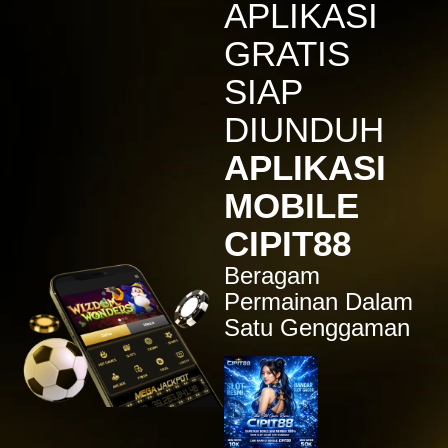
APLIKASI
IDR
7,914,000.00
Sugar Rush
GRATIS
zeusba****u
IDR
5,076,000.00
SIAP
Gates of Olympus 1000
DIUNDUH
kmsu****i
IDR
3,712,000.00
APLIKASI
Aztec Gems Deluxe™
MOBILE
hend****2
IDR
3,178,000.00
CIPIT88
Gates of Gatot Kaca 1000
Beragam
zeusba****u
IDR
3,026,000.00
Permainan Dalam
Gates of Olympus 1000
Satu Genggaman
zeusba****u
IDR
2,779,500.00
Gates of Olympus 1000
di****1
IDR
2,664,000.00
Mahjong Wins 3 – Black