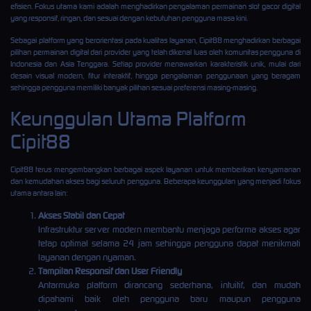
efisien. Fokus utama kami adalah menghadirkan pengalaman permainan slot gacor digital
yang responsif, ringan, dan sesuai dengan kebutuhan pengguna masa kini.
Sebagai platform yang berorientasi pada kualitas layanan, Cipit88 menghadirkan berbagai
pilihan permainan digital dari provider yang telah dikenal luas oleh komunitas pengguna di
Indonesia dan Asia Tenggara. Setiap provider menawarkan karakteristik unik, mulai dari
desain visual modern, fitur interaktif, hingga pengalaman penggunaan yang beragam
sehingga pengguna memiliki banyak pilihan sesuai preferensi masing-masing.
Keunggulan Utama Platform
Cipit88
Cipit88 terus mengembangkan berbagai aspek layanan untuk memberikan kenyamanan
dan kemudahan akses bagi seluruh pengguna. Beberapa keunggulan yang menjadi fokus
utama antara lain:
Akses Stabil dan Cepat
Infrastruktur server modern membantu menjaga performa akses agar
tetap optimal selama 24 jam sehingga pengguna dapat menikmati
layanan dengan nyaman.
Tampilan Responsif dan User Friendly
Antarmuka platform dirancang sederhana, intuitif, dan mudah
dipahami baik oleh pengguna baru maupun pengguna