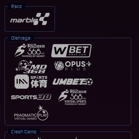
Race
Olahraga
Crash Game