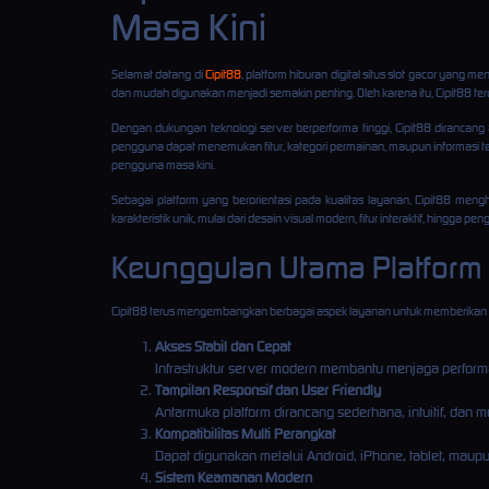
Masa Kini
Selamat datang di
Cipit88
, platform hiburan digital situs slot gacor yang
dan mudah digunakan menjadi semakin penting. Oleh karena itu, Cipit88 
Dengan dukungan teknologi server berperforma tinggi, Cipit88 dirancang
pengguna dapat menemukan fitur, kategori permainan, maupun informasi te
pengguna masa kini.
Sebagai platform yang berorientasi pada kualitas layanan, Cipit88 mengh
karakteristik unik, mulai dari desain visual modern, fitur interaktif, hin
Keunggulan Utama Platform 
Cipit88 terus mengembangkan berbagai aspek layanan untuk memberikan 
Akses Stabil dan Cepat
Infrastruktur server modern membantu menjaga perfor
Tampilan Responsif dan User Friendly
Antarmuka platform dirancang sederhana, intuitif, d
Kompatibilitas Multi Perangkat
Dapat digunakan melalui Android, iPhone, tablet, maupu
Sistem Keamanan Modern