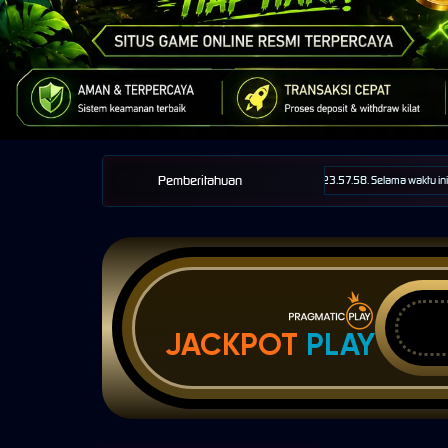
Pemberitahuan
pada 17-Agt-2025 dari 20.02.52 sampai 08-Agt-2026 23.57.58. Selama waktu ini, AdvantPlay M
JACKPOT
PLAY