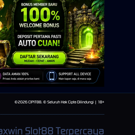
©2026 CIPIT88. © Seluruh Hak Cipta Dilindungi | 18+
axwin Slot88 Terpercaya