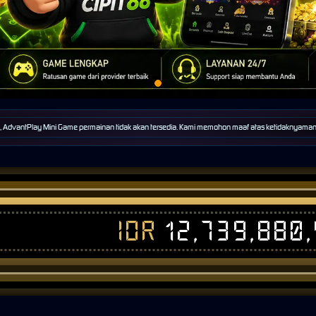
ini Game permainan tidak akan tersedia. Kami memohon maaf atas ketidaknyamanan yang mungk
IDR
12,739,880