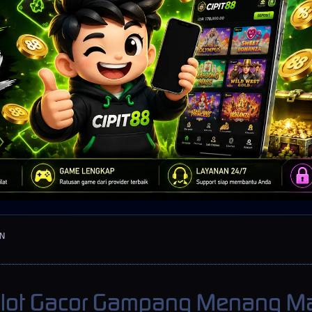
N
di Slot Gacor Gampang Menang M