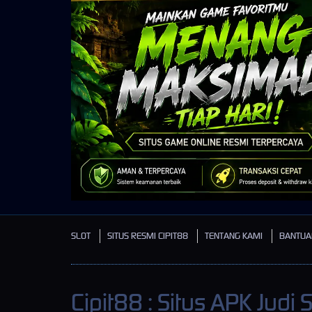
SLOT
SITUS RESMI CIPIT88
TENTANG KAMI
BANTUA
Cipit88 : Situs APK Ju