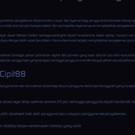
 menghadirkan pengalaman akses modern, cepat, dan nyaman bagi pengguna di Indonesia. Seiring b
terus melakukan pengembangan sistem dan peningkatan layanan guna menghadirkan pengalaman te
 agar dapat diakses melalui berbagai perangkat seperti smartphone, tablet, laptop, maupun 
rbaru dengan lebih cepat dan efisien. Fokus utama kami adalah menghadirkan pengalaman permaina
adirkan berbagai pilihan permainan digital dari provider yang telah dikenal luas oleh komun
gga pengalaman penggunaan yang beragam sehingga pengguna memiliki banyak pilihan sesuai preferen
Cipit88
kenyamanan dan kemudahan akses bagi seluruh pengguna. Beberapa keunggulan yang menjadi f
ma akses agar tetap optimal selama 24 jam sehingga pengguna dapat menikmati 
an mudah dipahami baik oleh pengguna baru maupun pengguna berpengalaman.
n desktop tanpa memerlukan instalasi yang rumit.