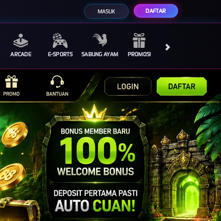
DAFTAR
MASUK
ARCADE
E-SPORTS
SABUNG AYAM
PROMOSI