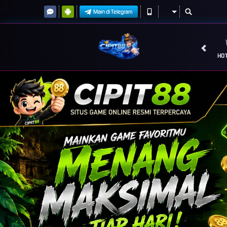
Main di Telegram
HO