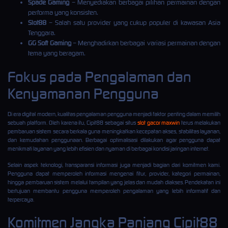
Spade Gaming
– Menyediakan berbagai pilihan permainan dengan
performa yang konsisten.
Slot88
– Salah satu provider yang cukup populer di kawasan Asia
Tenggara.
GG Soft Gaming
– Menghadirkan berbagai variasi permainan dengan
tema yang beragam.
Fokus pada Pengalaman dan
Kenyamanan Pengguna
Di era digital modern, kualitas pengalaman pengguna menjadi faktor penting dalam memilih
sebuah platform. Oleh karena itu, Cipit88 sebagai situs
slot gacor maxwin
terus melakukan
pembaruan sistem secara berkala guna meningkatkan kecepatan akses, stabilitas layanan,
dan kemudahan penggunaan. Berbagai optimalisasi dilakukan agar pengguna dapat
menikmati layanan yang lebih efisien dan nyaman di berbagai kondisi jaringan internet.
Selain aspek teknologi, transparansi informasi juga menjadi bagian dari komitmen kami.
Pengguna dapat memperoleh informasi mengenai fitur, provider, kategori permainan,
hingga pembaruan sistem melalui tampilan yang jelas dan mudah diakses. Pendekatan ini
bertujuan membantu pengguna memperoleh pengalaman yang lebih informatif dan
terpercaya.
Komitmen Jangka Panjang Cipit88