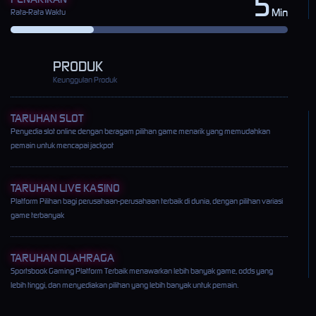
5
Min
Rata-Rata Waktu
PRODUK
Keunggulan Produk
TARUHAN SLOT
Penyedia slot online dengan beragam pilihan game menarik yang memudahkan
pemain untuk mencapai jackpot
TARUHAN LIVE KASINO
Platform Pilihan bagi perusahaan-perusahaan terbaik di dunia, dengan pilihan variasi
game terbanyak
TARUHAN OLAHRAGA
Sportsbook Gaming Platform Terbaik menawarkan lebih banyak game, odds yang
lebih tinggi, dan menyediakan pilihan yang lebih banyak untuk pemain.