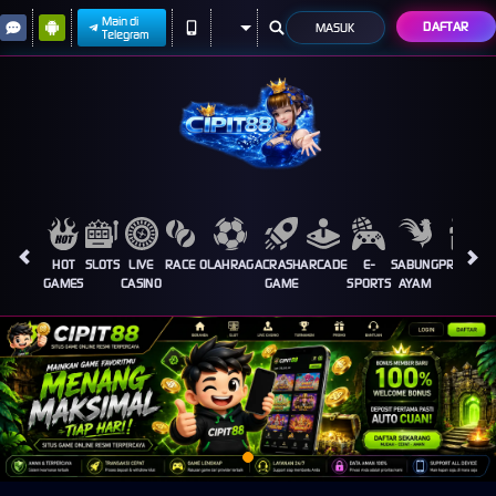
Main di
DAFTAR
MASUK
Telegram
HOT
SLOTS
LIVE
RACE
OLAHRAGA
CRASH
ARCADE
E-
SABUNG
PROMOSI
GAMES
CASINO
GAME
SPORTS
AYAM