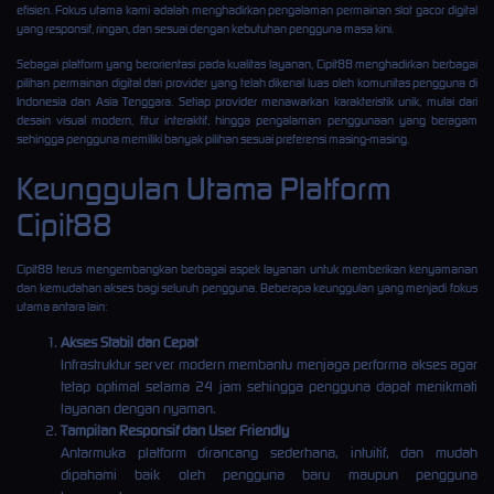
efisien. Fokus utama kami adalah menghadirkan pengalaman permainan slot gacor digital
yang responsif, ringan, dan sesuai dengan kebutuhan pengguna masa kini.
Sebagai platform yang berorientasi pada kualitas layanan, Cipit88 menghadirkan berbagai
pilihan permainan digital dari provider yang telah dikenal luas oleh komunitas pengguna di
Indonesia dan Asia Tenggara. Setiap provider menawarkan karakteristik unik, mulai dari
desain visual modern, fitur interaktif, hingga pengalaman penggunaan yang beragam
sehingga pengguna memiliki banyak pilihan sesuai preferensi masing-masing.
Keunggulan Utama Platform
Cipit88
Cipit88 terus mengembangkan berbagai aspek layanan untuk memberikan kenyamanan
dan kemudahan akses bagi seluruh pengguna. Beberapa keunggulan yang menjadi fokus
utama antara lain:
Akses Stabil dan Cepat
Infrastruktur server modern membantu menjaga performa akses agar
tetap optimal selama 24 jam sehingga pengguna dapat menikmati
layanan dengan nyaman.
Tampilan Responsif dan User Friendly
Antarmuka platform dirancang sederhana, intuitif, dan mudah
dipahami baik oleh pengguna baru maupun pengguna