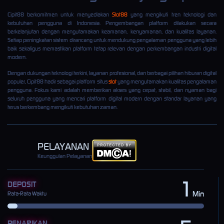
Cipit88 berkomitmen untuk menyediakan
Slot88
yang mengikuti tren teknologi dan
kebutuhan pengguna di Indonesia. Pengembangan platform dilakukan secara
berkelanjutan dengan mengutamakan keamanan, kenyamanan, dan kualitas layanan.
Setiap peningkatan sistem dirancang untuk mendukung pengalaman pengguna yang lebih
baik sekaligus memastikan platform tetap relevan dengan perkembangan industri digital
modern.
Dengan dukungan teknologi terkini, layanan profesional, dan berbagai pilihan hiburan digital
populer, Cipit88 hadir sebagai platform situs
slot
yang mengutamakan kualitas pengalaman
pengguna. Fokus kami adalah memberikan akses yang cepat, stabil, dan nyaman bagi
seluruh pengguna yang mencari platform digital modern dengan standar layanan yang
terus berkembang mengikuti kebutuhan zaman.
PELAYANAN
Keunggulan Pelayanan
1
DEPOSIT
Min
Rata-Rata Waktu
PENARIKAN