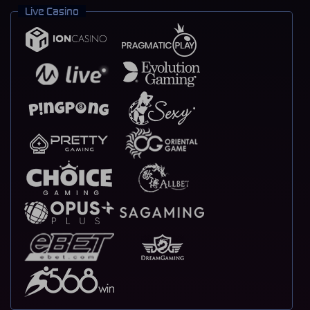
Live Casino