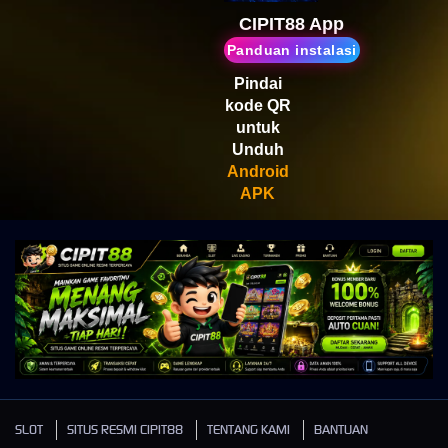
Scatter
CIPIT88 App
Panduan instalasi
Pindai
kode QR
untuk
Unduh
Android
APK
SLOT
SITUS RESMI CIPIT88
TENTANG KAMI
BANTUAN