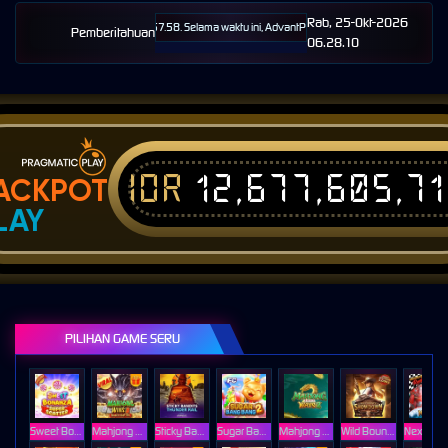
Rab, 25-Okt-2026
sampai 08-Agt-2026 23.57.58. Selama waktu ini, AdvantPlay Mini Game permainan tidak akan 
Pemberitahuan
06.28.10
IDR
12,677,612,6
ACKPOT
LAY
PILIHAN GAME SERU
Sweet Bonanza Super Scatter
Mahjong Wins 3 – Black Scatter
Sticky Bandits Thunder Rail
Sugar Bang Bang 2
Mahjong Ways 2
Wild Bounty Showdown