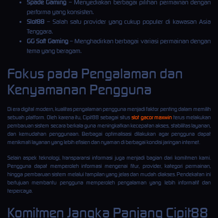
Spade Gaming
– Menyediakan berbagai pilihan permainan dengan
performa yang konsisten.
Slot88
– Salah satu provider yang cukup populer di kawasan Asia
Tenggara.
GG Soft Gaming
– Menghadirkan berbagai variasi permainan dengan
tema yang beragam.
Fokus pada Pengalaman dan
Kenyamanan Pengguna
Di era digital modern, kualitas pengalaman pengguna menjadi faktor penting dalam memilih
sebuah platform. Oleh karena itu, Cipit88 sebagai situs
slot gacor maxwin
terus melakukan
pembaruan sistem secara berkala guna meningkatkan kecepatan akses, stabilitas layanan,
dan kemudahan penggunaan. Berbagai optimalisasi dilakukan agar pengguna dapat
menikmati layanan yang lebih efisien dan nyaman di berbagai kondisi jaringan internet.
Selain aspek teknologi, transparansi informasi juga menjadi bagian dari komitmen kami.
Pengguna dapat memperoleh informasi mengenai fitur, provider, kategori permainan,
hingga pembaruan sistem melalui tampilan yang jelas dan mudah diakses. Pendekatan ini
bertujuan membantu pengguna memperoleh pengalaman yang lebih informatif dan
terpercaya.
Komitmen Jangka Panjang Cipit88