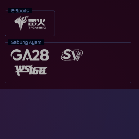
E-Sports
Sabung Ayam