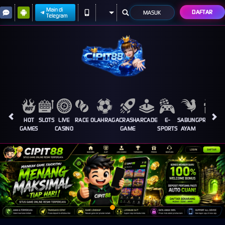
Main di
DAFTAR
MASUK
Telegram
HOT
SLOTS
LIVE
RACE
OLAHRAGA
CRASH
ARCADE
E-
SABUNG
PROMOSI
GAMES
CASINO
GAME
SPORTS
AYAM