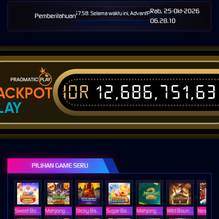
Rab, 25-Okt-2026
sampai 08-Agt-2026 23.57.58. Selama waktu ini, AdvantPlay Mini Game permainan tidak akan 
Pemberitahuan
06.28.10
IDR
12,686,751,6
ACKPOT
LAY
PILIHAN GAME SERU
Sweet Bonanza Super Scatter
Mahjong Wins 3 – Black Scatter
Sticky Bandits Thunder Rail
Sugar Bang Bang 2
Mahjong Ways 2
Wild Bounty Showdown