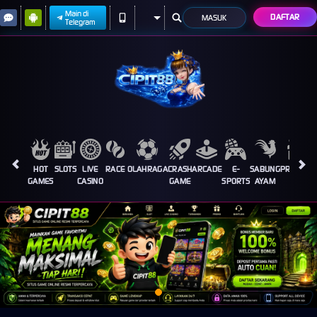
Main di
DAFTAR
MASUK
Telegram
HOT
SLOTS
LIVE
RACE
OLAHRAGA
CRASH
ARCADE
E-
SABUNG
PROMOSI
GAMES
CASINO
GAME
SPORTS
AYAM