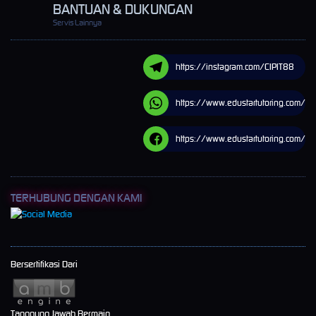
BANTUAN & DUKUNGAN
Servis Lainnya
https://instagram.com/CIPIT88
https://www.edustartutoring.com/
https://www.edustartutoring.com/
TERHUBUNG DENGAN KAMI
Bersertifikasi Dari
Tanggung Jawab Bermain