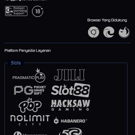
Browser Yang Didukung
Platform Penyedia Layanan
Slots