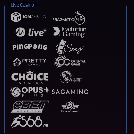
Live Casino