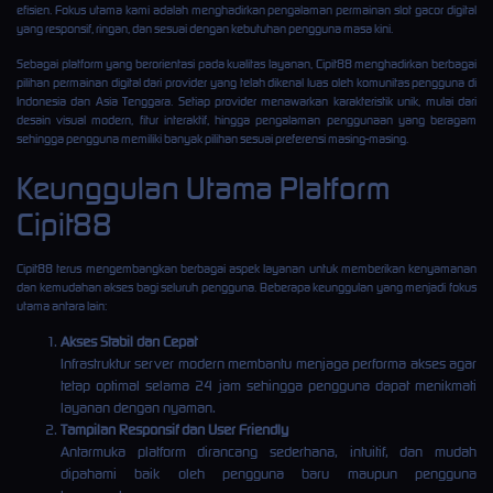
efisien. Fokus utama kami adalah menghadirkan pengalaman permainan slot gacor digital
yang responsif, ringan, dan sesuai dengan kebutuhan pengguna masa kini.
Sebagai platform yang berorientasi pada kualitas layanan, Cipit88 menghadirkan berbagai
pilihan permainan digital dari provider yang telah dikenal luas oleh komunitas pengguna di
Indonesia dan Asia Tenggara. Setiap provider menawarkan karakteristik unik, mulai dari
desain visual modern, fitur interaktif, hingga pengalaman penggunaan yang beragam
sehingga pengguna memiliki banyak pilihan sesuai preferensi masing-masing.
Keunggulan Utama Platform
Cipit88
Cipit88 terus mengembangkan berbagai aspek layanan untuk memberikan kenyamanan
dan kemudahan akses bagi seluruh pengguna. Beberapa keunggulan yang menjadi fokus
utama antara lain:
Akses Stabil dan Cepat
Infrastruktur server modern membantu menjaga performa akses agar
tetap optimal selama 24 jam sehingga pengguna dapat menikmati
layanan dengan nyaman.
Tampilan Responsif dan User Friendly
Antarmuka platform dirancang sederhana, intuitif, dan mudah
dipahami baik oleh pengguna baru maupun pengguna