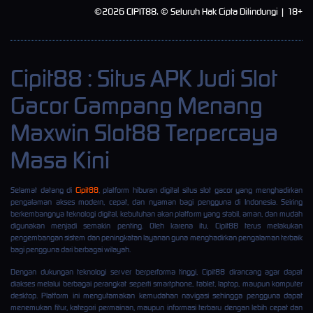
©2026 CIPIT88. © Seluruh Hak Cipta Dilindungi | 18+
Cipit88 : Situs APK Judi Slot
Gacor Gampang Menang
Maxwin Slot88 Terpercaya
Masa Kini
Selamat datang di
Cipit88
, platform hiburan digital situs slot gacor yang menghadirkan
pengalaman akses modern, cepat, dan nyaman bagi pengguna di Indonesia. Seiring
berkembangnya teknologi digital, kebutuhan akan platform yang stabil, aman, dan mudah
digunakan menjadi semakin penting. Oleh karena itu, Cipit88 terus melakukan
pengembangan sistem dan peningkatan layanan guna menghadirkan pengalaman terbaik
bagi pengguna dari berbagai wilayah.
Dengan dukungan teknologi server berperforma tinggi, Cipit88 dirancang agar dapat
diakses melalui berbagai perangkat seperti smartphone, tablet, laptop, maupun komputer
desktop. Platform ini mengutamakan kemudahan navigasi sehingga pengguna dapat
menemukan fitur, kategori permainan, maupun informasi terbaru dengan lebih cepat dan