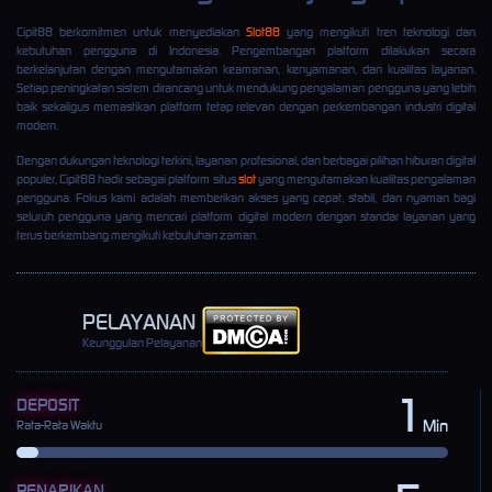
Cipit88 berkomitmen untuk menyediakan
Slot88
yang mengikuti tren teknologi dan
kebutuhan pengguna di Indonesia. Pengembangan platform dilakukan secara
berkelanjutan dengan mengutamakan keamanan, kenyamanan, dan kualitas layanan.
Setiap peningkatan sistem dirancang untuk mendukung pengalaman pengguna yang lebih
baik sekaligus memastikan platform tetap relevan dengan perkembangan industri digital
modern.
Dengan dukungan teknologi terkini, layanan profesional, dan berbagai pilihan hiburan digital
populer, Cipit88 hadir sebagai platform situs
slot
yang mengutamakan kualitas pengalaman
pengguna. Fokus kami adalah memberikan akses yang cepat, stabil, dan nyaman bagi
seluruh pengguna yang mencari platform digital modern dengan standar layanan yang
terus berkembang mengikuti kebutuhan zaman.
PELAYANAN
Keunggulan Pelayanan
1
DEPOSIT
Min
Rata-Rata Waktu
PENARIKAN