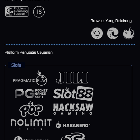
Browser Yang Didukung
Platform Penyedia Layanan
Slots