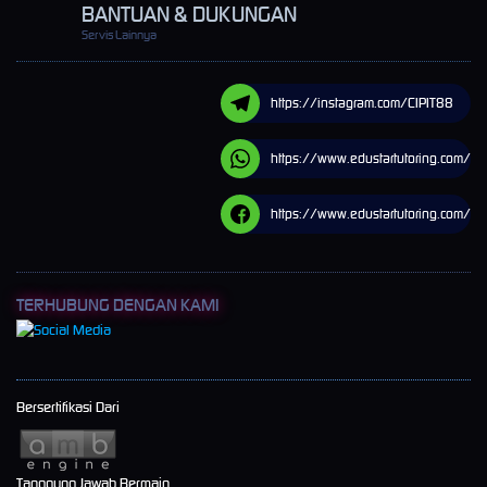
BANTUAN & DUKUNGAN
Servis Lainnya
https://instagram.com/CIPIT88
https://www.edustartutoring.com/
https://www.edustartutoring.com/
TERHUBUNG DENGAN KAMI
Bersertifikasi Dari
Tanggung Jawab Bermain