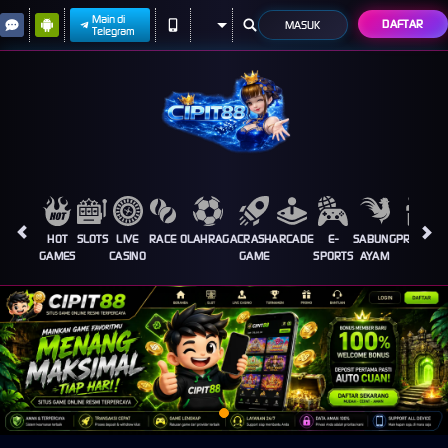
Main di
DAFTAR
MASUK
Telegram
HOT
SLOTS
LIVE
RACE
OLAHRAGA
CRASH
ARCADE
E-
SABUNG
PROMOSI
GAMES
CASINO
GAME
SPORTS
AYAM