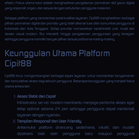
efisien. Fokus utama kami adalah menghadirkan pengalaman permainan slot gacor digital
yang responsif, ringan, dan sesuai dengan kebutuhan pengguna masa kini.
Sebagai platform yang berorientasi pada kualitas layanan, Cipit88 menghadirkan berbagai
pilihan permainan digital dari provider yang telah dikenal luas oleh komunitas pengguna di
Indonesia dan Asia Tenggara. Setiap provider menawarkan karakteristik unik, mulai dari
desain visual modern, fitur interaktif, hingga pengalaman penggunaan yang beragam
sehingga pengguna memiliki banyak pilihan sesuai preferensi masing-masing.
Keunggulan Utama Platform
Cipit88
Cipit88 terus mengembangkan berbagai aspek layanan untuk memberikan kenyamanan
dan kemudahan akses bagi seluruh pengguna. Beberapa keunggulan yang menjadi fokus
utama antara lain:
Akses Stabil dan Cepat
Infrastruktur server modern membantu menjaga performa akses agar
tetap optimal selama 24 jam sehingga pengguna dapat menikmati
layanan dengan nyaman.
Tampilan Responsif dan User Friendly
Antarmuka platform dirancang sederhana, intuitif, dan mudah
dipahami baik oleh pengguna baru maupun pengguna