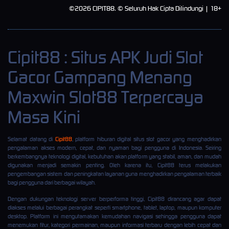
©2026 CIPIT88. © Seluruh Hak Cipta Dilindungi | 18+
Cipit88 : Situs APK Judi Slot
Gacor Gampang Menang
Maxwin Slot88 Terpercaya
Masa Kini
Selamat datang di
Cipit88
, platform hiburan digital situs slot gacor yang menghadirkan
pengalaman akses modern, cepat, dan nyaman bagi pengguna di Indonesia. Seiring
berkembangnya teknologi digital, kebutuhan akan platform yang stabil, aman, dan mudah
digunakan menjadi semakin penting. Oleh karena itu, Cipit88 terus melakukan
pengembangan sistem dan peningkatan layanan guna menghadirkan pengalaman terbaik
bagi pengguna dari berbagai wilayah.
Dengan dukungan teknologi server berperforma tinggi, Cipit88 dirancang agar dapat
diakses melalui berbagai perangkat seperti smartphone, tablet, laptop, maupun komputer
desktop. Platform ini mengutamakan kemudahan navigasi sehingga pengguna dapat
menemukan fitur, kategori permainan, maupun informasi terbaru dengan lebih cepat dan