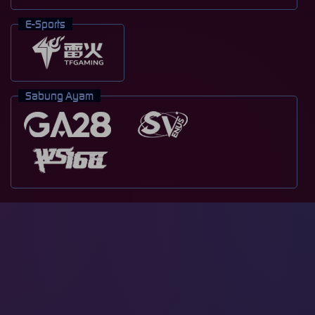
E-Sports
Sabung Ayam