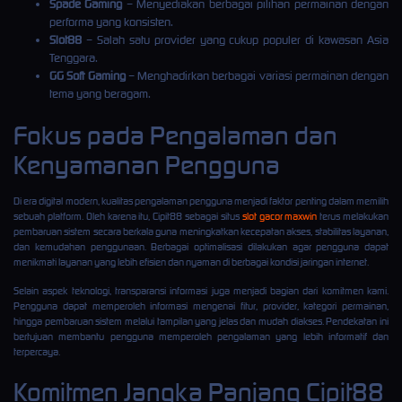
Spade Gaming
– Menyediakan berbagai pilihan permainan dengan
performa yang konsisten.
Slot88
– Salah satu provider yang cukup populer di kawasan Asia
Tenggara.
GG Soft Gaming
– Menghadirkan berbagai variasi permainan dengan
tema yang beragam.
Fokus pada Pengalaman dan
Kenyamanan Pengguna
Di era digital modern, kualitas pengalaman pengguna menjadi faktor penting dalam memilih
sebuah platform. Oleh karena itu, Cipit88 sebagai situs
slot gacor maxwin
terus melakukan
pembaruan sistem secara berkala guna meningkatkan kecepatan akses, stabilitas layanan,
dan kemudahan penggunaan. Berbagai optimalisasi dilakukan agar pengguna dapat
menikmati layanan yang lebih efisien dan nyaman di berbagai kondisi jaringan internet.
Selain aspek teknologi, transparansi informasi juga menjadi bagian dari komitmen kami.
Pengguna dapat memperoleh informasi mengenai fitur, provider, kategori permainan,
hingga pembaruan sistem melalui tampilan yang jelas dan mudah diakses. Pendekatan ini
bertujuan membantu pengguna memperoleh pengalaman yang lebih informatif dan
terpercaya.
Komitmen Jangka Panjang Cipit88