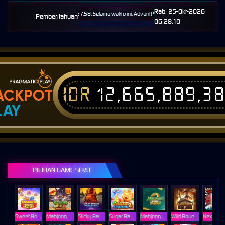
Rab, 25-Okt-2026
sampai 08-Agt-2026 23.57.58. Selama waktu ini, AdvantPlay Mini Game permainan tidak akan 
Pemberitahuan
06.28.10
IDR
12,665,889,3
ACKPOT
LAY
PILIHAN GAME SERU
Sweet Bonanza Super Scatter
Mahjong Wins 3 – Black Scatter
Sticky Bandits Thunder Rail
Sugar Bang Bang 2
Mahjong Ways 2
Wild Bounty Showdown