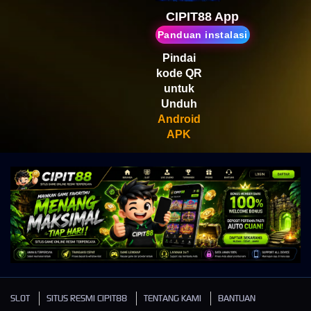
Scatter
CIPIT88 App
Panduan instalasi
Pindai
kode QR
untuk
Unduh
Android
APK
SLOT
SITUS RESMI CIPIT88
TENTANG KAMI
BANTUAN