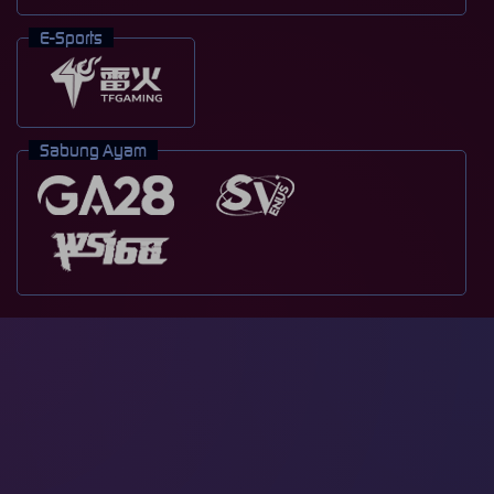
E-Sports
Sabung Ayam