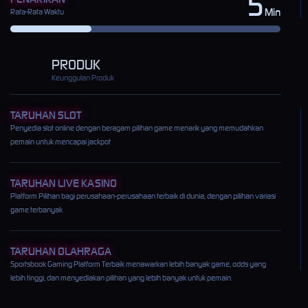
5
Min
Rata-Rata Waktu
PRODUK
Keunggulan Produk
TARUHAN SLOT
Penyedia slot online dengan beragam pilihan game menarik yang memudahkan
pemain untuk mencapai jackpot
TARUHAN LIVE KASINO
Platform Pilihan bagi perusahaan-perusahaan terbaik di dunia, dengan pilihan variasi
game terbanyak
TARUHAN OLAHRAGA
Sportsbook Gaming Platform Terbaik menawarkan lebih banyak game, odds yang
lebih tinggi, dan menyediakan pilihan yang lebih banyak untuk pemain.