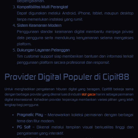
berpengalaman.
Kompatibilitas Multi Perangkat
Dapat digunakan melalui Android, iPhone, tablet, maupun desktop
tanpa memerlukan instalasi yang rumit.
Sistem Keamanan Modern
Penggunaan standar keamanan digital membantu menjaga privasi
data pengguna serta mendukung kenyamanan selama mengakses
platform.
Dukungan Layanan Pelanggan
Tim customer support siap memberikan bantuan dan informasi terkait
penggunaan platform secara profesional dan responsif.
Provider Digital Populer di Cipit88
Untuk menghadirkan pengalaman hiburan digital yang beragam, Cipit88 bekerja sama
dengan berbagai provider yang dikenal luas di industri
slot gacor
hari ini sebagai permainan
digital internasional. Kehadiran provider terpercaya memberikan variasi pilihan yang lebih
lengkap bagi pengguna.
Pragmatic Play
– Menawarkan koleksi permainan dengan berbagai
tema dan fitur modern.
PG Soft
– Dikenal melalui tampilan visual berkualitas tinggi dan
pengalaman yang interaktif.