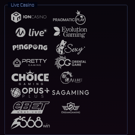
Live Casino