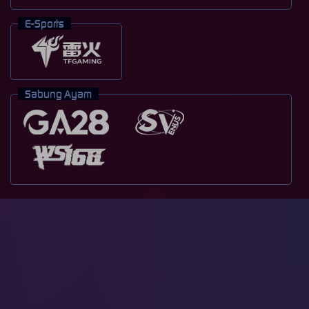
E-Sports
Sabung Ayam