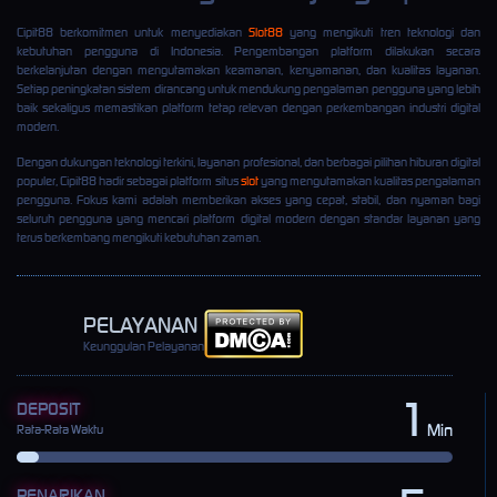
Cipit88 berkomitmen untuk menyediakan
Slot88
yang mengikuti tren teknologi dan
kebutuhan pengguna di Indonesia. Pengembangan platform dilakukan secara
berkelanjutan dengan mengutamakan keamanan, kenyamanan, dan kualitas layanan.
Setiap peningkatan sistem dirancang untuk mendukung pengalaman pengguna yang lebih
baik sekaligus memastikan platform tetap relevan dengan perkembangan industri digital
modern.
Dengan dukungan teknologi terkini, layanan profesional, dan berbagai pilihan hiburan digital
populer, Cipit88 hadir sebagai platform situs
slot
yang mengutamakan kualitas pengalaman
pengguna. Fokus kami adalah memberikan akses yang cepat, stabil, dan nyaman bagi
seluruh pengguna yang mencari platform digital modern dengan standar layanan yang
terus berkembang mengikuti kebutuhan zaman.
PELAYANAN
Keunggulan Pelayanan
1
DEPOSIT
Min
Rata-Rata Waktu
PENARIKAN