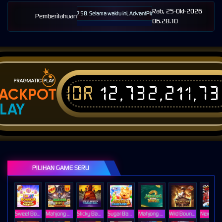
Rab, 25-Okt-2026
ampai 08-Agt-2026 23.57.58. Selama waktu ini, AdvantPlay Mini Game permainan tidak akan t
Pemberitahuan
06.28.10
IDR
12,732,211,73
ACKPOT
LAY
PILIHAN GAME SERU
Sweet Bonanza Super Scatter
Mahjong Wins 3 – Black Scatter
Sticky Bandits Thunder Rail
Sugar Bang Bang 2
Mahjong Ways 2
Wild Bounty Showdown