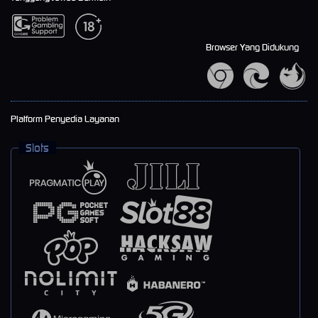
Browser Yang Didukung
Platform Penyedia Layanan
Slots