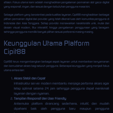
efisien. Fokus utama kami adalah menghadirkan pengalaman permainan slot gacor digital
yang responsif, ringan, dan sesuai dengan kebutuhan pengguna masa kini.
Sebagai platform yang berorientasi pada kualitas layanan, Cipit88 menghadirkan berbagai
pilihan permainan digital dari provider yang telah dikenal luas oleh komunitas pengguna di
Indonesia dan Asia Tenggara. Setiap provider menawarkan karakteristik unik, mulai dari
desain visual modern, fitur interaktif, hingga pengalaman penggunaan yang beragam
sehingga pengguna memiliki banyak pilihan sesuai preferensi masing-masing.
Keunggulan Utama Platform
Cipit88
Cipit88 terus mengembangkan berbagai aspek layanan untuk memberikan kenyamanan
dan kemudahan akses bagi seluruh pengguna. Beberapa keunggulan yang menjadi fokus
utama antara lain:
Akses Stabil dan Cepat
Infrastruktur server modern membantu menjaga performa akses agar
tetap optimal selama 24 jam sehingga pengguna dapat menikmati
layanan dengan nyaman.
Tampilan Responsif dan User Friendly
Antarmuka platform dirancang sederhana, intuitif, dan mudah
dipahami baik oleh pengguna baru maupun pengguna