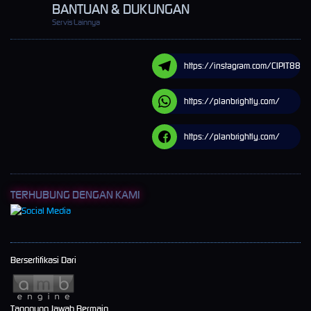
BANTUAN & DUKUNGAN
Servis Lainnya
https://instagram.com/CIPIT88
https://planbrightly.com/
https://planbrightly.com/
TERHUBUNG DENGAN KAMI
Bersertifikasi Dari
Tanggung Jawab Bermain