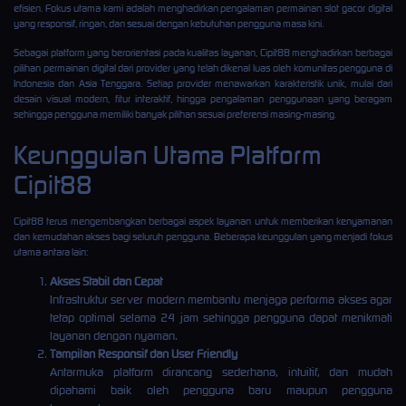
efisien. Fokus utama kami adalah menghadirkan pengalaman permainan slot gacor digital
yang responsif, ringan, dan sesuai dengan kebutuhan pengguna masa kini.
Sebagai platform yang berorientasi pada kualitas layanan, Cipit88 menghadirkan berbagai
pilihan permainan digital dari provider yang telah dikenal luas oleh komunitas pengguna di
Indonesia dan Asia Tenggara. Setiap provider menawarkan karakteristik unik, mulai dari
desain visual modern, fitur interaktif, hingga pengalaman penggunaan yang beragam
sehingga pengguna memiliki banyak pilihan sesuai preferensi masing-masing.
Keunggulan Utama Platform
Cipit88
Cipit88 terus mengembangkan berbagai aspek layanan untuk memberikan kenyamanan
dan kemudahan akses bagi seluruh pengguna. Beberapa keunggulan yang menjadi fokus
utama antara lain:
Akses Stabil dan Cepat
Infrastruktur server modern membantu menjaga performa akses agar
tetap optimal selama 24 jam sehingga pengguna dapat menikmati
layanan dengan nyaman.
Tampilan Responsif dan User Friendly
Antarmuka platform dirancang sederhana, intuitif, dan mudah
dipahami baik oleh pengguna baru maupun pengguna