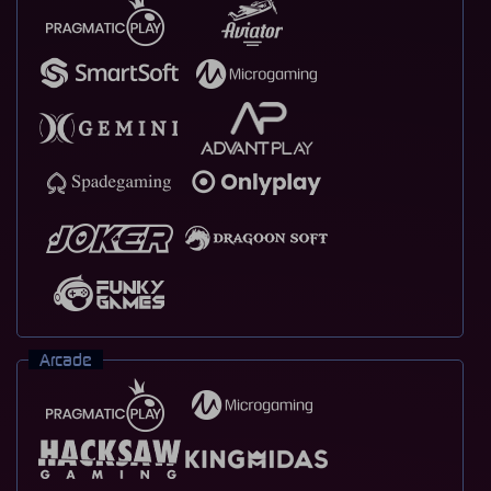
Arcade