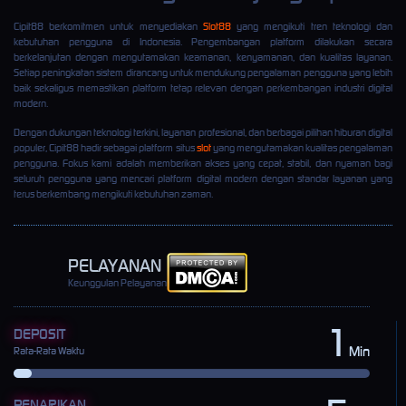
Cipit88 berkomitmen untuk menyediakan
Slot88
yang mengikuti tren teknologi dan
kebutuhan pengguna di Indonesia. Pengembangan platform dilakukan secara
berkelanjutan dengan mengutamakan keamanan, kenyamanan, dan kualitas layanan.
Setiap peningkatan sistem dirancang untuk mendukung pengalaman pengguna yang lebih
baik sekaligus memastikan platform tetap relevan dengan perkembangan industri digital
modern.
Dengan dukungan teknologi terkini, layanan profesional, dan berbagai pilihan hiburan digital
populer, Cipit88 hadir sebagai platform situs
slot
yang mengutamakan kualitas pengalaman
pengguna. Fokus kami adalah memberikan akses yang cepat, stabil, dan nyaman bagi
seluruh pengguna yang mencari platform digital modern dengan standar layanan yang
terus berkembang mengikuti kebutuhan zaman.
PELAYANAN
Keunggulan Pelayanan
1
DEPOSIT
Min
Rata-Rata Waktu
PENARIKAN