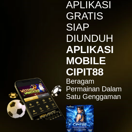
APLIKASI
IDR
7,914,000.00
Sugar Rush
GRATIS
zeusba****u
IDR
5,076,000.00
SIAP
Gates of Olympus 1000
DIUNDUH
kmsu****i
IDR
3,712,000.00
APLIKASI
Aztec Gems Deluxe™
MOBILE
hend****2
IDR
3,178,000.00
CIPIT88
Gates of Gatot Kaca 1000
Beragam
zeusba****u
IDR
3,026,000.00
Permainan Dalam
Gates of Olympus 1000
Satu Genggaman
zeusba****u
IDR
2,779,500.00
Gates of Olympus 1000
di****1
IDR
2,664,000.00
Mahjong Wins 3 – Black