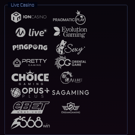
Live Casino