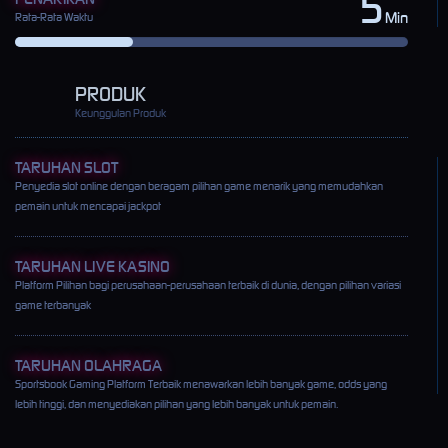
5
Min
Rata-Rata Waktu
PRODUK
Keunggulan Produk
TARUHAN SLOT
Penyedia slot online dengan beragam pilihan game menarik yang memudahkan
pemain untuk mencapai jackpot
TARUHAN LIVE KASINO
Platform Pilihan bagi perusahaan-perusahaan terbaik di dunia, dengan pilihan variasi
game terbanyak
TARUHAN OLAHRAGA
Sportsbook Gaming Platform Terbaik menawarkan lebih banyak game, odds yang
lebih tinggi, dan menyediakan pilihan yang lebih banyak untuk pemain.