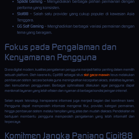
Spade Gaming
– Menyediakan berbagai pilihan permainan dengan
performa yang konsisten.
Slot88
– Salah satu provider yang cukup populer di kawasan Asia
Tenggara.
GG Soft Gaming
– Menghadirkan berbagai variasi permainan dengan
tema yang beragam.
Fokus pada Pengalaman dan
Kenyamanan Pengguna
Di era digital modern, kualitas pengalaman pengguna menjadi faktor penting dalam memilih
sebuah platform. Oleh karena itu, Cipit88 sebagai situs
slot gacor maxwin
terus melakukan
pembaruan sistem secara berkala guna meningkatkan kecepatan akses, stabilitas layanan,
dan kemudahan penggunaan. Berbagai optimalisasi dilakukan agar pengguna dapat
menikmati layanan yang lebih efisien dan nyaman di berbagai kondisi jaringan internet.
Selain aspek teknologi, transparansi informasi juga menjadi bagian dari komitmen kami.
Pengguna dapat memperoleh informasi mengenai fitur, provider, kategori permainan,
hingga pembaruan sistem melalui tampilan yang jelas dan mudah diakses. Pendekatan ini
bertujuan membantu pengguna memperoleh pengalaman yang lebih informatif dan
terpercaya.
Komitmen Jangka Panjang Cipit88