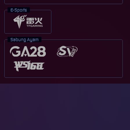
E-Sports
Sabung Ayam