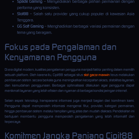
Spade Gaming
– Menyediakan berbagai pilihan permainan dengan
performa yang konsisten.
Slot88
– Salah satu provider yang cukup populer di kawasan Asia
Tenggara.
GG Soft Gaming
– Menghadirkan berbagai variasi permainan dengan
tema yang beragam.
Fokus pada Pengalaman dan
Kenyamanan Pengguna
Di era digital modern, kualitas pengalaman pengguna menjadi faktor penting dalam memilih
sebuah platform. Oleh karena itu, Cipit88 sebagai situs
slot gacor maxwin
terus melakukan
pembaruan sistem secara berkala guna meningkatkan kecepatan akses, stabilitas layanan,
dan kemudahan penggunaan. Berbagai optimalisasi dilakukan agar pengguna dapat
menikmati layanan yang lebih efisien dan nyaman di berbagai kondisi jaringan internet.
Selain aspek teknologi, transparansi informasi juga menjadi bagian dari komitmen kami.
Pengguna dapat memperoleh informasi mengenai fitur, provider, kategori permainan,
hingga pembaruan sistem melalui tampilan yang jelas dan mudah diakses. Pendekatan ini
bertujuan membantu pengguna memperoleh pengalaman yang lebih informatif dan
terpercaya.
Komitmen Jangka Panjang Cipit88