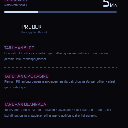
5
Min
Rata-Rata Waktu
PRODUK
Keunggulan Produk
TARUHAN SLOT
Penyedia slot online dengan beragam pilihan game menarik yang memudahkan
pemain untuk mencapai jackpot
TARUHAN LIVE KASINO
Platform Pilihan bagi perusahaan-perusahaan terbaik di dunia, dengan pilihan variasi
game terbanyak
TARUHAN OLAHRAGA
Sportsbook Gaming Platform Terbaik menawarkan lebih banyak game, odds yang
lebih tinggi, dan menyediakan pilihan yang lebih banyak untuk pemain.