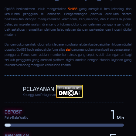
Cipit88 berkomitmen untuk menyediakan
Slot88
yang mengikuti tren teknologi dan
kebutuhan pengguna di Indonesia. Pengembangan platform dilakukan secara
berkelanjutan dengan mengutamakan keamanan, kenyamanan, dan kualitas layanan.
Setiap peningkatan sistem dirancang untuk mendukung pengalaman pengguna yang lebih
baik sekaligus memastikan platform tetap relevan dengan perkembangan industri digital
modern.
Dengan dukungan teknologi terkini, layanan profesional, dan berbagai pilihan hiburan digital
populer, Cipit88 hadir sebagai platform situs
slot
yang mengutamakan kualitas pengalaman
pengguna. Fokus kami adalah memberikan akses yang cepat, stabil, dan nyaman bagi
seluruh pengguna yang mencari platform digital modern dengan standar layanan yang
terus berkembang mengikuti kebutuhan zaman.
PELAYANAN
Keunggulan Pelayanan
1
DEPOSIT
Min
Rata-Rata Waktu
PENARIKAN