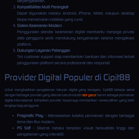
berpengalaman.
Kompatibilitas Multi Perangkat
Dapat digunakan melalui Android, iPhone, tablet, maupun desktop
tanpa memerlukan instalasi yang rumit.
Sistem Keamanan Modern
Penggunaan standar keamanan digital membantu menjaga privasi
data pengguna serta mendukung kenyamanan selama mengakses
platform.
Dukungan Layanan Pelanggan
Tim customer support siap memberikan bantuan dan informasi terkait
penggunaan platform secara profesional dan responsif.
Provider Digital Populer di Cipit88
Untuk menghadirkan pengalaman hiburan digital yang beragam, Cipit88 bekerja sama
dengan berbagai provider yang dikenal luas di industri
slot gacor
hari ini sebagai permainan
digital internasional. Kehadiran provider terpercaya memberikan variasi pilihan yang lebih
lengkap bagi pengguna.
Pragmatic Play
– Menawarkan koleksi permainan dengan berbagai
tema dan fitur modern.
PG Soft
– Dikenal melalui tampilan visual berkualitas tinggi dan
pengalaman yang interaktif.