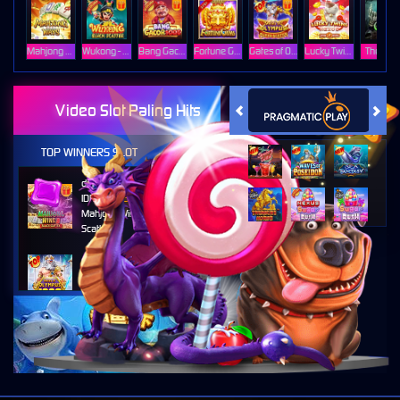
Mahjong Ways
Wukong - Black Scatter
Bang Gacor 1000
Fortune Gems
Gates of Olympus Super Scatter
Lucky Twins Nexus
The Cryp
Video Slot Paling Hits
TOP WINNERS SLOT
di****1
IDR
10,653,800.00
Mahjong Wins 3 – Black
Scatter
fu****3
IDR
10,636,880.00
Gates of Olympus 1000
kari****6
IDR
9,602,000.00
Gates of Olympus™
kari****6