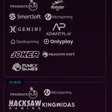
Arcade