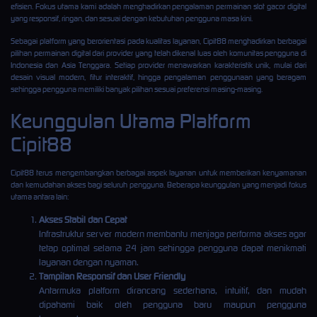
efisien. Fokus utama kami adalah menghadirkan pengalaman permainan slot gacor digital
yang responsif, ringan, dan sesuai dengan kebutuhan pengguna masa kini.
Sebagai platform yang berorientasi pada kualitas layanan, Cipit88 menghadirkan berbagai
pilihan permainan digital dari provider yang telah dikenal luas oleh komunitas pengguna di
Indonesia dan Asia Tenggara. Setiap provider menawarkan karakteristik unik, mulai dari
desain visual modern, fitur interaktif, hingga pengalaman penggunaan yang beragam
sehingga pengguna memiliki banyak pilihan sesuai preferensi masing-masing.
Keunggulan Utama Platform
Cipit88
Cipit88 terus mengembangkan berbagai aspek layanan untuk memberikan kenyamanan
dan kemudahan akses bagi seluruh pengguna. Beberapa keunggulan yang menjadi fokus
utama antara lain:
Akses Stabil dan Cepat
Infrastruktur server modern membantu menjaga performa akses agar
tetap optimal selama 24 jam sehingga pengguna dapat menikmati
layanan dengan nyaman.
Tampilan Responsif dan User Friendly
Antarmuka platform dirancang sederhana, intuitif, dan mudah
dipahami baik oleh pengguna baru maupun pengguna